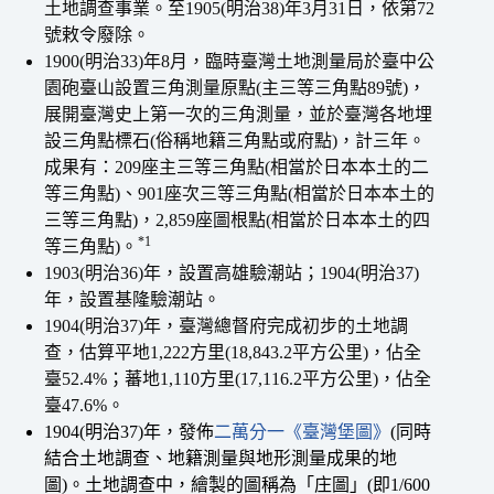
土地調查事業。至1905(明治38)年3月31日，依第72
號敕令廢除。
1900(明治33)年8月，臨時臺灣土地測量局於臺中公
園砲臺山設置三角測量原點(主三等三角點89號)，
展開臺灣史上第一次的三角測量，並於臺灣各地埋
設三角點標石(俗稱地籍三角點或府點)，計三年。
成果有：209座主三等三角點(相當於日本本土的二
等三角點)、901座次三等三角點(相當於日本本土的
三等三角點)，2,859座圖根點(相當於日本本土的四
*1
等三角點)。
1903(明治36)年，設置高雄驗潮站；1904(明治37)
年，設置基隆驗潮站。
1904(明治37)年，臺灣總督府完成初步的土地調
查，估算平地1,222方里(18,843.2平方公里)，佔全
臺52.4%；蕃地1,110方里(17,116.2平方公里)，佔全
臺47.6%。
1904(明治37)年，發佈
二萬分一《臺灣堡圖》
(同時
結合土地調查、地籍測量與地形測量成果的地
圖)。土地調查中，繪製的圖稱為「庄圖」(即1/600