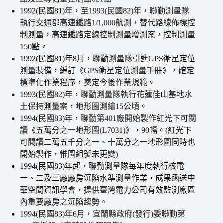
1992(民國81)年，至1993(民國82)年，聯勤測量隊
執行交通部高速鐵路1/1,000航測，替代路線佈標控
制測量，高速鐵路定線控制測量增測案，控制測量
150點。
1992(民國81)年8月，聯勤測量隊引進GPS衛星定位
測量裝備，編訂《GPS衛星定位測量手冊》，確定
標準化作業程序，奠定今後作業規範。
1993(民國82)年，聯勤測量隊執行花蓮佳山基地水
土保持測量案，地形圖測繪15公頃。
1994(民國83)年，聯勤第401廠開始製作紅光下可閱
讀《五萬分之一地形圖(L7031)》，90幅。(紅光下
可閱讀二萬五千分之一、十萬分之一地形圖同時也
開始製作，惟圖組號未更變)
1994(民國83)年起，聯勤測量隊每年度執行核電
一、二及三廠廠房沉陷水準測量作業，成果函送中
華空間資訊學會，提供臺灣電力公司有效監測廠區
內重要廠房之沉陷趨勢。
1994(民國83)年6月，宜蘭縣政府(發行)委聯勤第