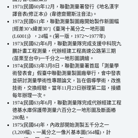
1971(民國60)年12月，聯勤測量署發行《地名漢字
譯音表(修正本)》(韋德齋爾斯注音法)。
1972(民國61)年，聯勤測量製圖廠開始製作新圖幅
[經差30’x緯差30’]《臺灣十萬分之一地形圖
(L6001)》，24幅。(第一版，1972～1977年)
1973(民國62)年6月，聯勤測量隊完成支援中科院九
鵬計畫工程測量，代辦經建工程高速公路第三期
(苗栗至台中)一千分之一地形圖調繪。
1974(民國63)年3月8日，聯勤測量署首屆「測量學
術發表會」假臺中聯勤測量製圖廠舉行，會中發表
並研討測量學術性專題論文，旨在倡導學術，改進
技術，交換經驗。當年11月23日辦理第二屆，接續
每年辦理一次。
1974(民國63)年6月，聯勤測量隊完成代辦經建工程
德基水庫保護帶測量六百分之一地形圖及斷面樁
280點。
1975(民國64)年，內政部開始測製五千分之一
(3,209幅)、一萬分之一像片基本圖(564幅)，計