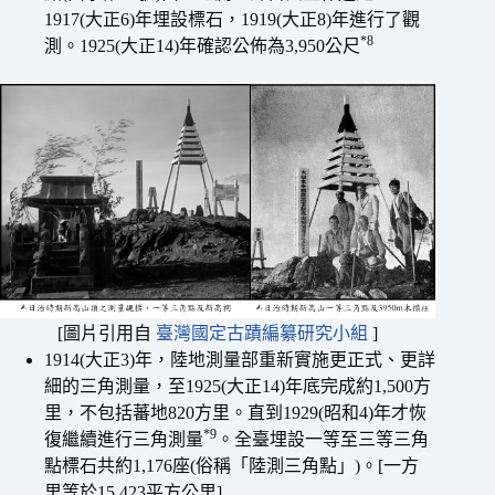
1917(大正6)年埋設標石，1919(大正8)年進行了觀
*8
測。1925(大正14)年確認公佈為3,950公尺
[圖片引用自
臺灣國定古蹟編纂研究小組
]
1914(大正3)年，陸地測量部重新實施更正式、更詳
細的三角測量，至1925(大正14)年底完成約1,500方
里，不包括蕃地820方里。直到1929(昭和4)年才恢
*9
復繼續進行三角測量
。全臺埋設一等至三等三角
點標石共約1,176座(俗稱「陸測三角點」)。[一方
里等於15.423平方公里]