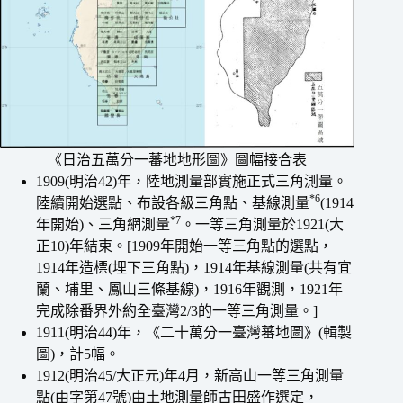
《日治五萬分一蕃地地形圖》圖幅接合表
1909(明治42)年，陸地測量部實施正式三角測量。
*6
陸續開始選點、布設各級三角點、基線測量
(1914
*7
年開始)、三角網測量
。一等三角測量於1921(大
正10)年結束。[1909年開始一等三角點的選點，
1914年造標(埋下三角點)，1914年基線測量(共有宜
蘭、埔里、鳳山三條基線)，1916年觀測，1921年
完成除番界外約全臺灣2/3的一等三角測量。]
1911(明治44)年，《二十萬分一臺灣蕃地圖》(輯製
圖)，計5幅。
1912(明治45/大正元)年4月，新高山一等三角測量
點(由字第47號)由土地測量師古田盛作選定，