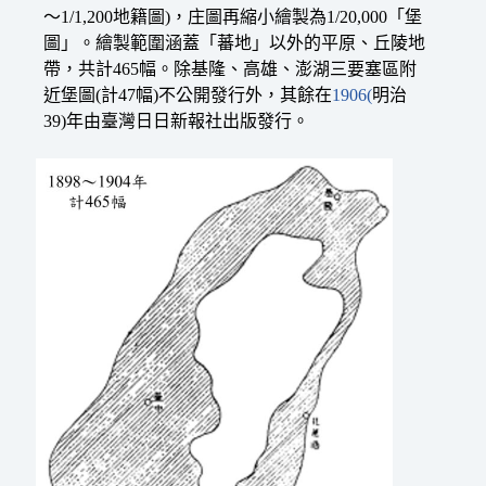
〜1/1,200地籍圖)，庄圖再縮小繪製為1/20,000「堡
圖」。繪製範圍涵蓋「蕃地」以外的平原、丘陵地
帶，共計465幅。除基隆、高雄、澎湖三要塞區附
近堡圖(計47幅)不公開發行外，其餘在
1906(
明治
39)年由臺灣日日新報社出版發行。