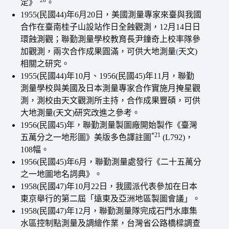
定》
。
1955(民國44)年6月20日，美國測量專家來臺與我國
合作在臺南桂子山設站作日全蝕觀測，12月14日日
環蝕測觀；聯勤測量學校教育長尹鐘奇上校率隊參
加觀測，兩次合作成果圓滿，可供大地測量
(
天文)
相關之研究。
1955(民國44)年10月、1956(民國45)年11月，聯勤
測量學校與美國及日本測量專家合作實施月掩星觀
測，測校由天文觀測所主持，合作成果豐碩，可供
大地測量(天文)研究改進之參考。
1956(民國45)年，聯勤測量製圖廠開始製作《臺灣
*21
五萬分之一地形圖》美版多色譯註圖
(L792)，
108幅。
1956(民國45)年6月，聯勤測量處發行《二十五萬分
之一地圖地名詞典》。
1958(民國47)年10月22日，我國派代表參加在日本
東京舉行的第二屆「遠東及亞洲地區製圖會議」。
1958(民國47)年12月，聯勤測量隊完成石門水庫集
水區控制點測量及調繪作業，台灣省公路橋樑調查