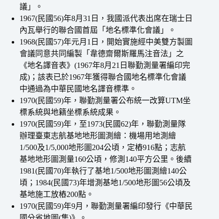
議」。
1967(民國56)年8月31日，我國派代表出席在瑞士日
內瓦舉行的聯合國首屆「地名標準化會議」。
1968(民國57)年元月1日，開始實施經中美雙方製圖
會議同意共同編製「韋德齋爾斯羅馬注音法」之
《地名譯音表》(1967年8月21日聯勤測量署編印完
成)；該表已於1967年獲得聯合國地名標準化會議
中通過為中華民國地名譯音標準。
1970(民國59)年，聯勤測量署公布統一改算UTM坐
標系統與地籍坐標系統成果。
1970(民國59)年，至1973(民國62)年，聯勤測量隊
辦理臺東志航基地地形圖測繪：機場用地測繪
1/500及1/5,000地形圖204公頃，定樁916點；志航
基地地形圖測量160公頃，修測140平方公里。後續
1981(民國70)年執行了基地1/500地形圖測繪140公
頃；1984(民國73)年增測基地1/500地形圖56公頃及
基地施工放樁200點。
1970(民國59)年9月，聯勤測量署編印發行《中華民
國分省地圖(集)》。