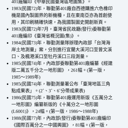
401廠編印《中華民國臺灣區地圖集》。
1983(民國72)年，聯勤第401廠自西德購進六色橡印
機是國內製圖界的新機種，且在東南亞亦為首創使
用，其印刷精確快速，為我國製圖史開創新頁。
1983(民國72)年7月，臺灣省民政廳(發行)委聯勤第
401廠編印《臺灣省概況圖(集)》。
1984(民國73)年，聯勤測量隊辦理內政部「台灣海
岸土地測量」案，分別進行宜蘭大溪河口至曾文溪
口、及楓港溪口至牡丹溪口三段測量。
1985(民國74)年，內政部委聯勤第401廠編纂《經建
版二萬五千分之一地形圖》，261幅。(第一版，
1985～1989年)
1985(民國74)年，聯勤測量署公布「臺灣地區三角
點成果表」。(2˚、3˚、6˚分帶成果表)
1986(民國75)年，聯勤第401廠運用新版《五萬分之
一地形圖》編纂新版的《十萬分之一地形圖
(L6001)》，24幅。(第一版，1986～1988年)
1988(民國77)年，內政部(發行)委聯勤第401廠編印
《國際百萬分之一中國輿圖》，81幅。(第一版，