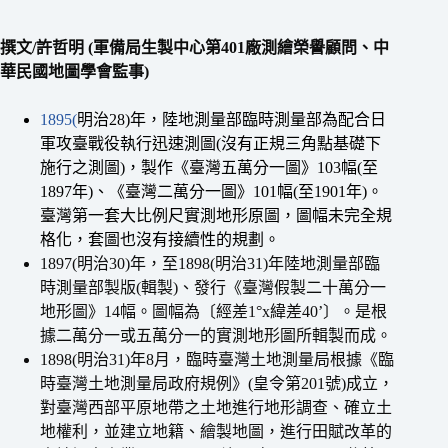
撰文/許哲明 (軍備局生製中心第401廠測繪榮譽顧問、中
華民國地圖學會監事)
1895(
明治28)年，陸地測量部臨時測量部為配合日
軍攻臺戰役執行迅速測圖(沒有正規三角點基礎下
施行之測圖)，製作《臺灣五萬分一圖》103幅(至
1897年)、《臺灣二萬分一圖》101幅(至1901年)。
臺灣第一套大比例尺實測地形原圖，圖幅未完全規
格化，套圖也沒有接續性的規劃。
1897(明治30)年，至1898(明治31)年陸地測量部臨
時測量部製版(輯製)、發行《臺灣假製二十萬分一
地形圖》14幅。圖幅為〔經差1°x緯差40’〕。是根
據二萬分一或五萬分一的實測地形圖所輯製而成。
1898(明治31)年8月，臨時臺灣土地測量局根據《臨
時臺灣土地測量局政府規例》(皇令第201號)成立，
對臺灣西部平原地帶之土地進行地形調查、確立土
地權利，並建立地籍、繪製地圖，進行田賦改革的