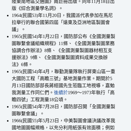
陸東南地區交通圖》兩巨冊出版。同年11月18日出
版《綜合測量學名詞》。
1964(民國53)年11月20日，我國派代表參加在馬尼
拉舉行的聯合國第四屆「遠東及亞洲地區製圖會
議」。
1965(民國54)年1月22日，國防部公布《全國測量製
圖聯繫會議組織規程》11條、《全國測量製圖業務
協調合作辦法》8條、《全國測量製圖器材相互支
援辦法》9條、《全國測量製圖資料成果交換辦
法》6條。
1965(民國54)年4月，聯勤測量隊執行屏東山區一重
大國防工程「高瞻三號」基地測量作業。期間於5
月13日國防部部長蔣經國先生蒞臨工地視導，嘉勉
我測量工作同仁們。
後續於
1969〜1973年執行「高
瞻四號」工程測量18公頃。
1965(民國54)年7月28日，國防部召開「全國測量製
圖聯繫會議」。
1966(民國55)年5月23日，中美製圖會議決議改革我
國地圖圖幅規格，以充分利用紙張有效面積；例如