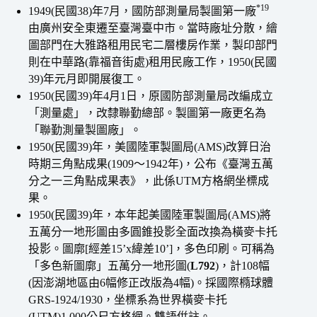
*19
1949(民國38)年7月，國防部測量局製圖第一廠
由廣州安全東遷至臺灣臺中市。當時廠址分散，繪
圖部門在大雅路租用民宅二層樓房作業，製印部門
則在中華路(靠福音街處)租用民廠工作，1950(民國
39)年元月即開展復工。
1950(民國39)年4月1日，原國防部測量局改編成立
「測量處」，改隸聯勤總部。製圖第一廠更名為
「聯勤測量製圖廠」。
1950(民國39)年，美國陸軍製圖局(AMS)改算日治
時期三角點成果(1909～1942年)，公布《臺灣五萬
分之一三角點成果表》，此係UTM方格網坐標成
果。
1950(民國39)年，本年起美國陸軍製圖局(AMS)將
五萬分一地形圖由多圓錐投影全面改換為橫麥卡托
投影。圖廓[經差15’x緯差10’]，多色印刷。可稱為
「多色新圖廓」五萬分一地形圖(
L792
)，計108幅
(因澎湖地區由6幅修正改版為4幅)。採國際橢球體
GRS-1924/1930，坐標系為世界橫麥卡托
(UTM)1,000公尺方格網。雙語倂註。