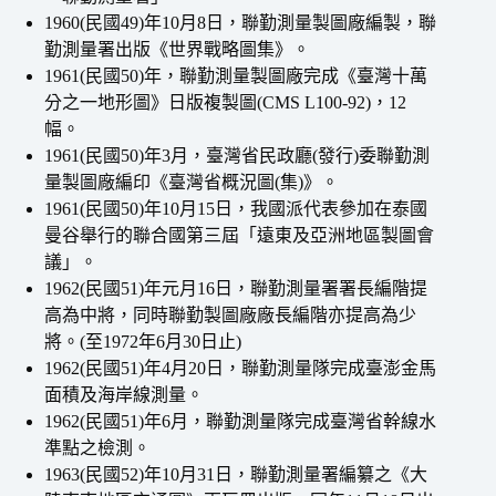
1960(民國49)年10月8日，聯勤測量製圖廠編製，聯
勤測量署出版《世界戰略圖集》。
1961(民國50)年，聯勤測量製圖廠完成《臺灣十萬
分之一地形圖》日版複製圖(CMS L100-92)，12
幅。
1961(民國50)年3月，臺灣省民政廳(發行)委聯勤測
量製圖廠編印《臺灣省概況圖(集)》。
1961(民國50)年10月15日，我國派代表參加在泰國
曼谷舉行的聯合國第三屆「遠東及亞洲地區製圖會
議」。
1962(民國51)年元月16日，聯勤測量署署長編階提
高為中將，同時聯勤製圖廠廠長編階亦提高為少
將。(至1972年6月30日止)
1962(民國51)年4月20日，聯勤測量隊完成臺澎金馬
面積及海岸線測量。
1962(民國51)年6月，聯勤測量隊完成臺灣省幹線水
準點之檢測。
1963(民國52)年10月31日，聯勤測量署編纂之《大