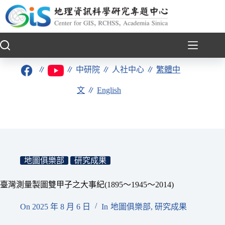
跳
至
主
要
內
容
∥
∥
中研院
∥
人社中心
∥
繁體中
文
∥
English
地圖俱樂部
研究成果
臺灣測量製圖雙甲子之大事紀(1895〜1945〜2014)
On
2025 年 8 月 6 日
In
地圖俱樂部
,
研究成果