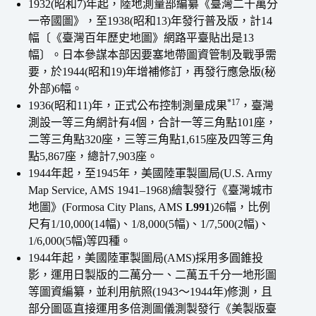
1932(昭和7)年起，陸地測量部編纂《臺灣二十萬分
一帝國圖》，至1938(昭和13)年發行普及版，計14
幅〔《臺灣百年歷史地圖》網路平臺貼出是13
幅〕。日本參謀本部因要塞地帶圖資管制及戰爭需
要，於1944(昭和19)年增補修訂，再發行應急版(秘
外部)6幅。
*17
1936(昭和11)年，正式公布控制測量成果
，臺灣
測設一等三角網計有4個，合計一等三角點101座，
二等三角點320座，三等三角點1,615座及四等三角
點5,867座，總計7,903座。
1944年起，至1945年，美國陸軍製圖局(U.S. Army
Map Service, AMS 1941–1968)繪製發行《臺灣城市
地圖》(Formosa City Plans, AMS
L991
)26幅，比例
尺有1/10,000(14幅)、1/8,000(5幅)、1/7,500(2幅)、
1/6,000(5幅)等四種。
1944年起，美國陸軍製圖局(AMS)採用多圓錐投
影，運用日製版的二萬分一、二萬五千分一地形圖
等圖資編纂，並利用航照(1943〜1944年)修測，且
部分圖區直接運用多倍測圖儀測製發行《美製版臺