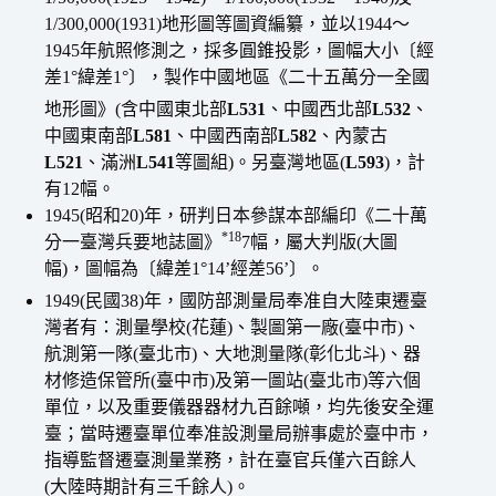
1/300,000(1931)地形圖等圖資編纂，並以1944〜
1945年航照修測之，採多圓錐投影，圖幅大小〔經
差1°緯差1°〕，製作中國地區《二十五萬分一全國
地形圖》(含中國東北部
L531
、中國西北部
L532
、
中國東南部
L581
、中國西南部
L582
、內蒙古
L521
、滿洲
L541
等圖組)。另臺灣地區(
L593
)，計
有12幅。
1945(昭和20)年，研判日本參謀本部編印《二十萬
*18
分一臺灣兵要地誌圖》
7幅，屬大判版(大圖
幅)，圖幅為〔緯差1°14’經差56’〕。
1949(民國38)年，國防部測量局奉准自大陸東遷臺
灣者有：測量學校(花蓮)、製圖第一廠(臺中市)、
航測第一隊(臺北市)、大地測量隊(彰化北斗)、器
材修造保管所(臺中市)及第一圖站(臺北市)等六個
單位，以及重要儀器器材九百餘噸，均先後安全運
臺；當時遷臺單位奉准設測量局辦事處於臺中市，
指導監督遷臺測量業務，計在臺官兵僅六百餘人
(大陸時期計有三千餘人)。