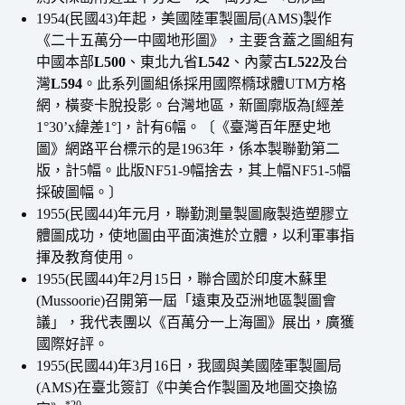
1954(民國43)年起，美國陸軍製圖局(AMS)製作
《二十五萬分一中國地形圖》，主要含蓋之圖組有
中國本部
L500
、東北九省
L542
、內蒙古
L522
及台
灣
L594
。此系列圖組係採用國際橢球體UTM方格
網，橫麥卡脫投影。台灣地區，新圖廓版為[經差
1°30’x緯差1°]，計有6幅。〔《臺灣百年歷史地
圖》網路平台標示的是1963年，係本製聯勤第二
版，計5幅。此版NF51-9幅捨去，其上幅NF51-5幅
採破圖幅。〕
1955(民國44)年元月，聯勤測量製圖廠製造塑膠立
體圖成功，使地圖由平面演進於立體，以利軍事指
揮及教育使用。
1955(民國44)年2月15日，聯合國於印度木蘇里
(Mussoorie)召開第一屆「遠東及亞洲地區製圖會
議」，我代表團以《百萬分一上海圖》展出，廣獲
國際好評。
1955(民國44)年3月16日，我國與美國陸軍製圖局
(AMS)在臺北簽訂《中美合作製圖及地圖交換協
*20