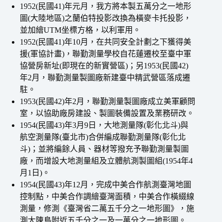
1952(民國41)年元月，我方將本製五萬分之一地形
圖(大陸地區)之蘭伯特投影改換為橫麥卡托投影，
並加繪UTM坐標方格，以利軍用。
1952(民國41)年10月，在共同安全計劃之下獲得美
援(軍協計畫)，聯勤測量學校自花蓮遷校至臺中軍
協營房新址(即現在的新實營區)；另1953(民國42)
年2月，聯勤測量製圖廠新建臺中精武營區落成遷
駐。
1953(民國42)年2月，聯勤測量製圖廠成立美軍顧問
室，以協助廠房建設、製圖裝備設置及業務研改。
1954(民國43)年3月9日，大地測量隊(彰化北斗)與
航空測量隊(臺北市)合併編成聯勤測量隊(彰化北
斗)；並將編餘人員、器材等撥充予聯勤測量製圖
廠，而增設大地測量組及立體航測製圖組(1954年4
月1日)。
1954(民國43)年12月，完成中美合作航測臺灣地圖
控制點，中美合作調繪臺灣面積，中美合作橫綴線
測量，修測《臺灣省二萬五千分之一地形圖》，施
測大陳島附近五千分之一及一萬分之一地形圖。