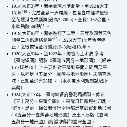
1914(大正3)年，開始臺灣水準測量，至1924(大正
*10
13)年
，完成全島一周環線，包含臺中經埔里街
至花蓮港之橫斷線(最高3,308m)，全長1,162公里，
*11
水準點數560點
。
1919(大正8)年，開始進行了二等、三等及四等三角
*12
測量三角點連絡測量
。1925(大正14)年暫時停
止，之後恢復並持續到1943(昭和18)年。
1920(大正9)年，至1922年，總督府土木局 參考
《臺灣堡圖》調製《臺灣五萬分一地形圖》〔經差
15’x緯差10’〕。主要針對基隆到臺南之間西部平
原，以補足《五萬分一臺灣蕃地地形圖》未調查區
域，已知至少有28幅 。〔水利署水利規劃試驗所
典藏〕
1924(大正13)年，臺灣總督府警務局調製、修正
《三十萬分一臺灣全圖》，臺灣日日新報社印刷、
發行。是第一幅公開發行全境都是基於實測地形圖
(《五萬分一臺灣蕃地地形圖》及土木局版《臺灣
五萬分一地形圖》)縮編 調製的臺灣全圖。