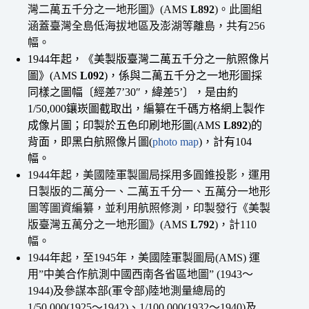
灣二萬五千分之一地形圖》(AMS
L892
)。此圖組
涵蓋臺灣全島低海拔地區及澎湖等離島，共有256
幅。
1944年起，《美製版臺灣二萬五千分之一航照像片
圖》(AMS
L092
)，係與二萬五千分之一地形圖採
同樣之圖幅〔經差7’30″，緯差5’〕，是由約
1/50,000鑲崁圖截取出，編纂在千碼方格網上製作
成像片圖；印製於五色印刷地形圖(AMS
L892
)的
背面，即黑白航照像片圖(
photo map
)，計有104
幅。
1944年起，美國陸軍製圖局採用多圓錐投影，運用
日製版的二萬分一、二萬五千分一、五萬分一地形
圖等圖資編纂，並利用航照修測，印製發行《美製
版臺灣五萬分之一地形圖》(AMS
L792
)，計110
幅。
1944年起，至1945年，美國陸軍製圖局(AMS) 運
用”中美合作航測中國西南各省區地圖” (1943〜
1944)及參謀本部(軍令部)陸地測量總局的
1/50,000(1925〜1942)、1/100,000(1932〜1940)及