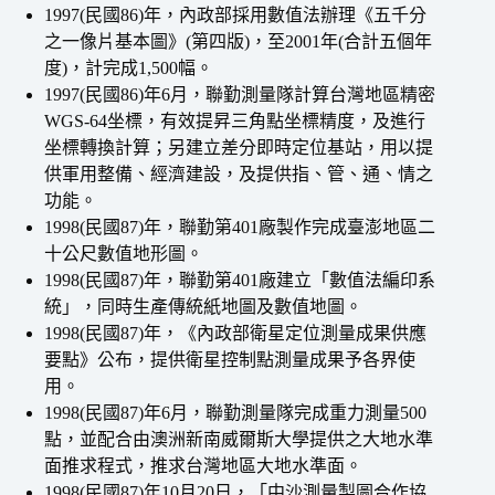
1997(民國86)年，內政部採用數值法辦理《五千分
之一像片基本圖》(第四版)，至2001年(合計五個年
度)，計完成1,500幅。
1997(民國86)年6月，聯勤測量隊計算台灣地區精密
WGS-64坐標，有效提昇三角點坐標精度，及進行
坐標轉換計算；另建立差分即時定位基站，用以提
供軍用整備、經濟建設，及提供指、管、通、情之
功能。
1998(民國87)年，聯勤第401廠製作完成臺澎地區二
十公尺數值地形圖。
1998(民國87)年，聯勤第401廠建立「數值法編印系
統」，同時生產傳統紙地圖及數值地圖。
1998(民國87)年，《內政部衛星定位測量成果供應
要點》公布，提供衛星控制點測量成果予各界使
用。
1998(民國87)年6月，聯勤測量隊完成重力測量500
點，並配合由澳洲新南威爾斯大學提供之大地水準
面推求程式，推求台灣地區大地水準面。
1998(民國87)年10月20日，「中沙測量製圖合作協