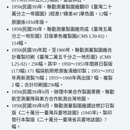
1950(民國39)年，聯勤測量製圖廠翻印《臺灣二十
萬分之一帝國圖》[經差1°緯差40′]單色圖，12幅。
原圖係1934年版。
1950(民國39)年，聯勤測量製圖廠完成《臺灣五萬
分之一地形圖》日版單色複製圖(CMS L50-92)，
114幅。
1950(民國39)年起，至1960年，聯勤測量製圖廠合
計複製印刷《臺灣二萬五千分之一地形圖》(CMS
L25-92)，256幅。其中，1950～1953年間將日製版
(173幅) 171 幅採航照修測後清繪印製；1951～1952
年再新測製76幅；1955～1960年再出版7 幅、複製
2 幅；合計印刷圖256幅。
1950(民國39)年6月，辦理中美合作製圖業務，聯勤
航空測量隊與美方合作航測台灣地圖。
1950(民國39)年8月，聯勤測量製圖廠譯註修訂日製
版《二十萬分一臺灣兵要地誌圖》(1945年)，製印
發行本製版《二十萬分一臺灣省兵要地誌圖》7
幅。