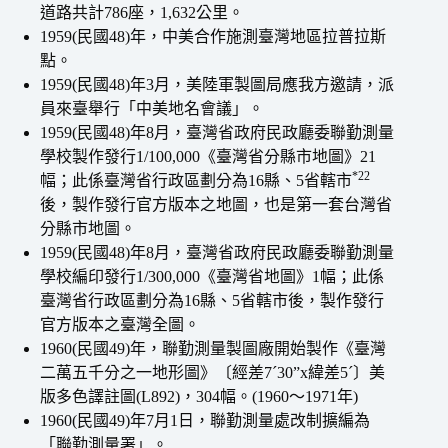
道路共計786座，1,632公里。
1959(民國48)年，中美合作施測臺灣地區拉普拉斯
點。
1959(民國48)年3月，美陸軍製圖局應我方邀請，派
員來臺舉行「中美地名會議」。
1959(民國48)年8月，臺灣省政府民政廳委聯勤測量
學校製作發行1/100,000《臺灣省分縣市地圖》21
*22
幅；此係臺灣省行政區劃分為16縣、5省轄市
後，製作發行官方版本之地圖，也是第一套台灣省
分縣市地圖。
1959(民國48)年8月，臺灣省政府民政廳委聯勤測量
學校編印發行1/300,000《臺灣省地圖》1幅；此係
臺灣省行政區劃分為16縣、5省轄市後，製作發行
官方版本之臺灣全圖。
1960(民國49)年，聯勤測量製圖廠開始製作《臺灣
二萬五千分之一地形圖》〔經差7´30”x緯差5´〕美
版多色譯註圖(L892)，304幅。(1960～1971年)
1960(民國49)年7月1日，聯勤測量處改制擴編為
「聯勤測量署」。