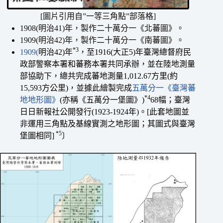
[圖片引用自”一等三角點”部落格]
1908(明治41)年，製作二十萬分一《北蕃圖》。
1909(明治42)年，製作二十萬分一《南蕃圖》。
*3
1909(
明治42)年
，至1916(大正5)年臺灣總督府民
政部警察本署和蕃務本署共同承辦，並在陸地測量
部協助下，總共完成蕃地測量1,012.67方里(約
15,593方公里)，並據此繪製完成
五萬分一《臺灣蕃
*4
地地形圖》
(亦稱《五萬分一堡圖》)
68幅；臺灣
日日新報社公開發行(1923-1924年)。[此套地圖並
非運用三角點及基線實測之地形圖；其圖式與臺灣
*5
堡圖相同]
〕