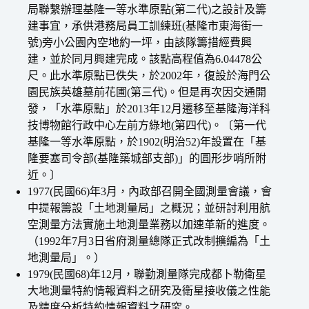
局聯繫辦理基隆一等水準原點(第二代)之設計及籌
建事宜，承供港務局員工訓練班(基隆市東海街一
號)旁小公園內空地約一坪，由該隊籌措經費興
建，並於同月興建完成。該點高程值為6.04478公
尺。此水準原點已佚失，於2002年，復設於海門公
園民族英雄墓前花圃(第三代)。但是再次因交通開
發，「水準原點」於2013年12月遷移至基隆海洋科
技博物館行政中心左前方綠地(第四代)。〔第一代
基隆一等水準原點，於1902(明治52)年設置在「基
隆要塞司令部(基隆築城部支部)」的圓形步哨所附
近。〕
1977(民國66)年3月，內政部召開全國測量會議，會
中提報籌設「土地測量局」之概況；並研討利用航
空測量方法實施土地測量業務以加速革新的進度。
（1992年7月3日省府測量總隊正式改制擴編為「土
地測量局」。）
1979(民國68)年12月，聯勤測量隊完成都卜勒衛星
大地測量特約情報資料之研究及衛星接收儀之性能
及精度分析特約情報資料之研究。