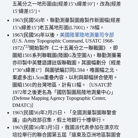
五萬分之一地形圖由[經差15’x緯差10’]，改為[經差
15’緯差15’]。
1967(民國56)年，聯勤測量製圖廠製作新圖幅[經差
15’x緯差15’]老五萬地形圖(L7001)，78幅。
1967(民國56)年以後，
美國陸軍陸地測量司令部
(U.S. Army Topographic Command, USATC 1968-
*23
1972)
開始製作《二十五萬分之一聯戰圖》，即
圖組1501系列聯戰圖(陸圖G及空圖A)，聯勤測量署
亦印製中英雙語譯註版聯戰圖。其圖幅劃分〔經差
1°30’x緯差1°〕與圖號編訂同L594，唯圖幅之北、
東處多出1.5cm重疊內容，以利與鄰幅拼合使用。
圖組1501的台灣地區，計有11幅。〔USATC於
1972年之後更名為「國防製圖局陸地測量中心」
(Defense Mapping Agency Topographic Center,
DMATC)〕
1967(民國56)年2月25日，「全國測量製圖聯繫會
議」由內政部召集，假土地銀行十樓舉行。
1967(民國56)年3月5日，我國派代表參加在澳京坎
培拉舉行的聯合國第五屆「遠東及亞洲地區製圖會