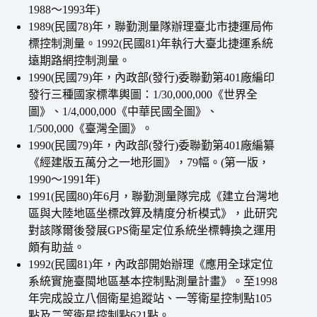
1988～1993年)
1989(民國78)年，聯勤測量隊辦理臺北市捷運局佈
標控制測量。1992(民國81)年執行大臺北捷運系統
遠期路網控制測量。
1990(民國79)年，內政部(發行)委聯勤第401廠編印
發行三種國家標準輿圖：1/30,000,000《世界全
圖》、1/4,000,000《中華民國全圖》、
1/500,000《臺灣全圖》。
1990(民國79)年，內政部(發行)委聯勤第401廠編纂
《經建版五萬分之一地形圖》，79幅。(第一版，
1990～1991年)
1991(民國80)年6月，聯勤測量隊完成《建立台灣地
區與大陸地區坐標改算及精度分析模式》，此研究
對該隊爾後發展GPS衛星定位系統坐標轉換之運用
頗有助益。
1992(民國81)年，內政部開始辦理《應用全球定位
系統實施臺閩地區基本控制點測量計畫》。至1998
年完成設立八個衛星追蹤站、一等衛星控制點105
點及二等衛星控制點621點。