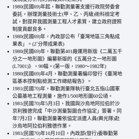
1980(民國69)年起，聯勤測量署支援行政院勞委會
委託，辦理測量技術士(甲、乙、丙級)術科檢定考
試，對提昇我國測量工程人才素質，建立政府證照
制度貢獻良多。
1980(民國69)年，內政部公布「臺灣地區三角點成
果表」。(2˚分帶成果表)
1980(民國69)年，聯勤第401廠運用新版《二萬五千
分之一地形圖》編纂新版的《五萬分之一地形圖
(L7001)》，90幅。(第一版，1980～1982年)
1980(民國69)年4月，聯勤測量署編印發行《臺灣地
區基本控制點檢測工作總結報告》。
1981(民國70)年，聯勤測量隊執行臺北五指山國軍
公墓基地工程測量，施作1/500地形圖60公頃。
1981(民國70)年5月3日，我國與沙烏地阿拉伯於沙
京利雅德完成「中沙測量製圖合作協定」簽署。同
年7月2日，聯勤測量署依協定派遣人員(輿光隊)赴
沙烏地阿拉伯利雅德作業。
1981(民國70)年10月10日，內政部(發行)委聯勤第