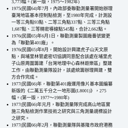
3,773幅。(第一版，1975～1982年)
1975(民國64)年7月，內政部委聯勤測量署開始辦理
臺灣地區基本控制點檢測，至1980年完成，計測設
一等三角點93點、二等三角點337點、三等三角點
1,687點、三等精密導線點545點，合計2,662點。
1976(民國65)年6月1日，聯勤測量製圖廠番號變更
為「聯勤第401廠」。
1976(民國65)年8月，開始設計興建虎子山天文原
點，與埔里林管處密切協調同意配合該處在埔里虎
子山原周圍籌建「台灣地理中心森林遊樂區」整建
工作，由聯勤測量隊設計，該處統籌辦理興建，雙
方合作完成。
1977(民國66)年，聯勤第401廠運用像片基本圖編纂
新版的《二萬五千分之一地形圖(L8001)》，275
幅。(第一版，1977～1980年)
1977(民國66)年元月，聯勤測量隊完成高山地區實
施三角點檢測作業技術之研究與三角測量覘標設計
之研究。
1977(民國66)年2月，聯勤測量隊與基隆市政府港務