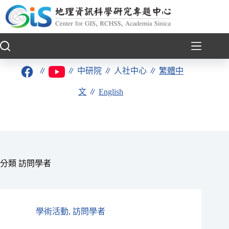
跳
至
主
要
內
容
∥
∥
中研院
∥
人社中心
∥
繁體中
文
∥
English
分類
訪問學者
學術活動
,
訪問學者