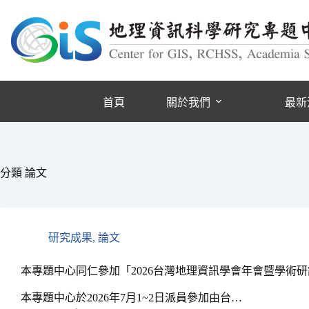
跳
至
主
要
內
容
首頁
關於我們
最新
分類
論文
研究成果
,
論文
本專題中心同仁參加「2026台灣地理資訊學會年會暨學術
本專題中心於2026年7月1~2日派員參加由台…