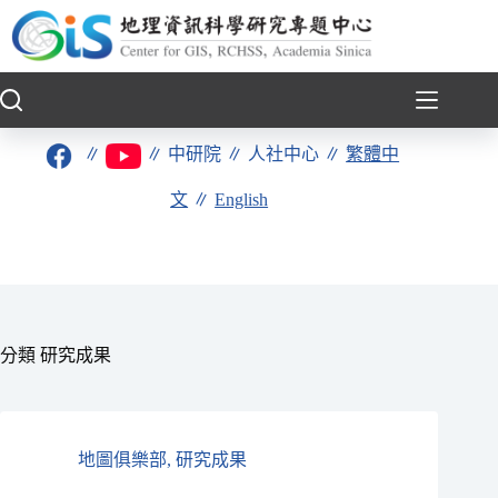
跳
至
主
要
內
容
∥
∥
中研院
∥
人社中心
∥
繁體中
文
∥
English
分類
研究成果
地圖俱樂部
,
研究成果