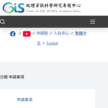
跳
至
主
要
內
容
∥
∥
中研院
∥
人社中心
∥
繁體中
文
∥
English
分類
申請事項
申請事項