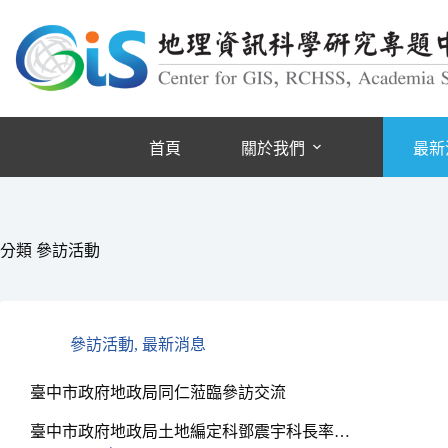
跳
至
主
要
內
容
首頁
關於我們
最新
分類
參訪活動
參訪活動
,
最新消息
臺中市政府地政局同仁蒞臨參訪交流
臺中市政府地政局土地編定科鄧震宇科長率…