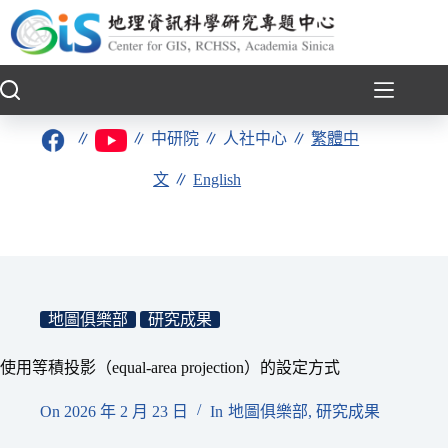
跳
至
主
要
內
容
∥
∥
中研院
∥
人社中心
∥
繁體中
文
∥
English
地圖俱樂部
研究成果
使用等積投影（equal-area projection）的設定方式
On
2026 年 2 月 23 日
In
地圖俱樂部
,
研究成果