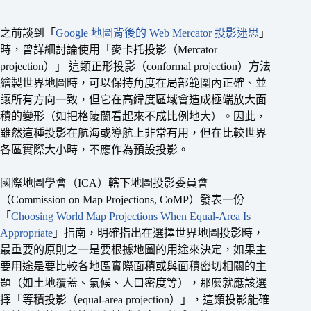
之前談到「
Google 地圖背後的 Web Mercator 投影迷思
」
時，曾詳細討論使用「麥卡托投影（Mercator
projection）」 這類正形投影（conformal projection）方法
繪製世界地圖時，可以保持角度在局部範圍內正確、並
讓所有方向一致，但它在高緯度區域會造成極端放大面
積的變形（如把格陵蘭看起來不成比例地大）。因此，
雖然這種投影在航海或導航上非常有用，但在比較世界
各區實際大小時，不應作為預設投影。
國際地圖學會（ICA）轄下地圖投影委員會
（Commission on Map Projections, CoMP）發表一份
「
Choosing World Map Projections When Equal-Area Is
Appropriate
」指南，明確指出在選擇世界地圖投影時，
最重要的原則之一是要根據地圖的用途來決定，如果主
要用途是要比較各地區實際面積或與面積密切相關的主
題（如土地覆蓋、氣候、人口密度等），那麼就應該選
擇「等積投影（equal-area projection）」，這類投影能確