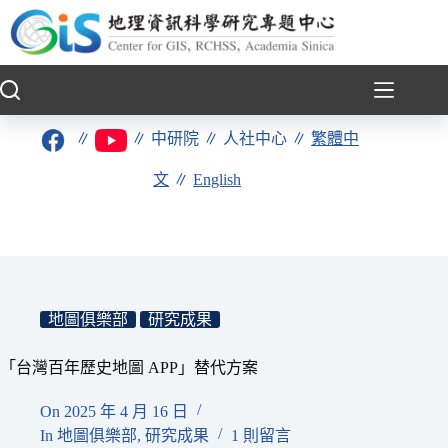
跳
至
主
要
內
容
∥
∥
中研院
∥
人社中心
∥
繁體中
文
∥
English
地圖俱樂部
研究成果
「台灣百年歷史地圖 APP」替代方案
On
2025 年 4 月 16 日
In
地圖俱樂部
,
研究成果
1 則留言