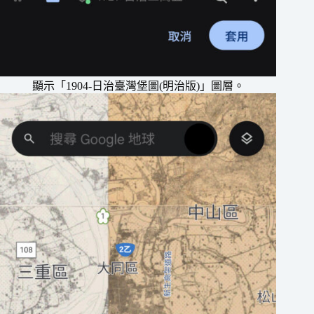
顯示「1904-日治臺灣堡圖(明治版)」圖層。