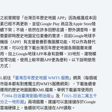
之前曾開發「台灣百年歷史地圖 APP」因為維護成本因
素已經不再更新，並從Google Play 商店及Apple Store陸
續下架；不過，依然在許多田野走讀、野外調查時，會
需要即時歷史地圖定位套疊的需求，目前Google地球手
機版（APP）有支援套疊影像圖層功能，可以作為替代
方案，可以任意下載台灣百年歷史地圖各類圖層來運
用，加上Google地球APP本身有旋轉、3D地形、建物模
型等功能，使用上較早期APP更為便利。以下說明使用
方式：
1.前往「
臺灣百年歷史地圖 WMTS 服務
」網頁（每個城
市版本都有對應獨立的WMTS服務網頁），下載後續會
運用的歷史地圖圖層KML檔案，舉例下載最常使用的
「
1904-日治臺灣堡圖(明治版)
」及「
1921-日治二萬五千
分之一地形圖
」兩項圖層，建議可以直接儲存於Google
雲端硬碟上，後續就可以直接在APP讀取。