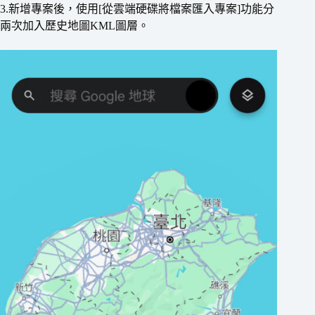
3.新增專案後，使用[從雲端硬碟將檔案匯入專案]功能分
兩次加入歷史地圖KML圖層。