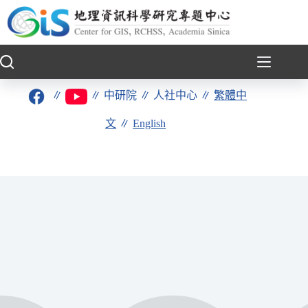
跳
至
主
要
內
容
∥
∥
中研院
∥
人社中心
∥
繁體中
文
∥
English