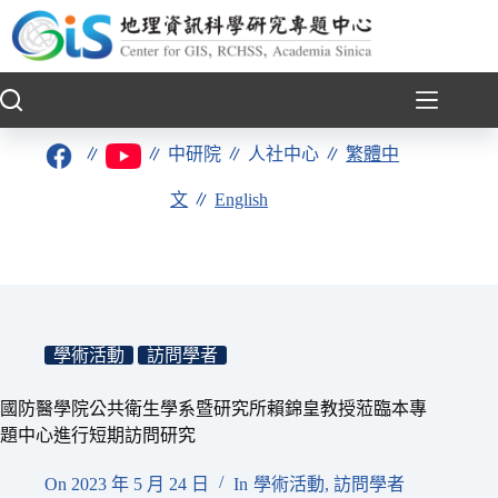
跳
至
主
要
內
容
∥
∥
中研院
∥
人社中心
∥
繁體中
文
∥
English
學術活動
訪問學者
國防醫學院公共衛生學系暨研究所賴錦皇教授蒞臨本專
題中心進行短期訪問研究
On
2023 年 5 月 24 日
In
學術活動
,
訪問學者