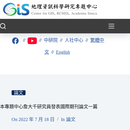
跳
至
主
要
內
容
∥
∥
中研院
∥
人社中心
∥
繁體中
文
∥
English
論文
本專題中心詹大千研究員發表國際期刊論文一篇
On
2022 年 7 月 18 日
In
論文