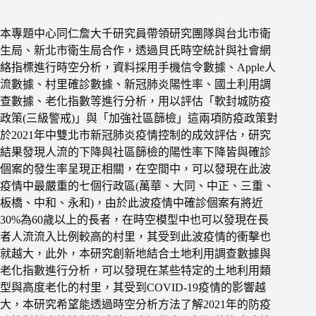
本專題中心同仁詹大千研究員帶領研究團隊與台北市衛
生局、新北市衛生局合作，透過貝氏時空統計與社會網
絡指標進行時空分析，資料採用手機信令數據、Apple人
流數據、村里確診數據、新冠肺炎陽性率、國土利用調
查數據、老化指數等進行分析，用以評估「軟封城防疫
政策(三級警戒)」與「加強社區篩檢」這兩項防疫政策對
於2021年中雙北市新冠肺炎疫情控制的成效評估，研究
結果發現人流的下降與社區篩檢的陽性率下降皆與確診
個案的發生率呈現正相關，在空間中，可以發現在此波
疫情中最嚴重的七個行政區(萬華、大同、中正、三重、
板橋、中和、永和)，由於此波疫情中確診個案有將近
30%為60歲以上的長者，在時空模型中也可以發現在長
者人流流入比例較高的村里，其受到此波疫情的衝擊也
就越大，此外，本研究創新地結合土地利用調查數據與
老化指數進行分析，可以發現在某些特定的土地利用類
型與高度老化的村里，其受到COVID-19疫情的影響越
大，本研究希望能透過時空分析方法了解2021年的防疫