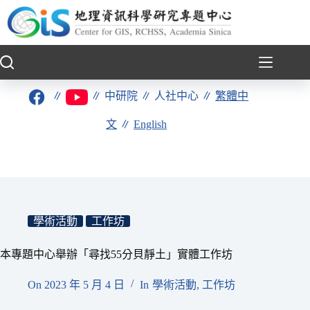
跳
至
主
要
內
容
∥
∥
中研院
∥
人社中心
∥
繁體中
文
∥
English
學術活動
工作坊
本專題中心舉辦「尋找55分貝靜土」實體工作坊
On
2023 年 5 月 4 日
In
學術活動
,
工作坊