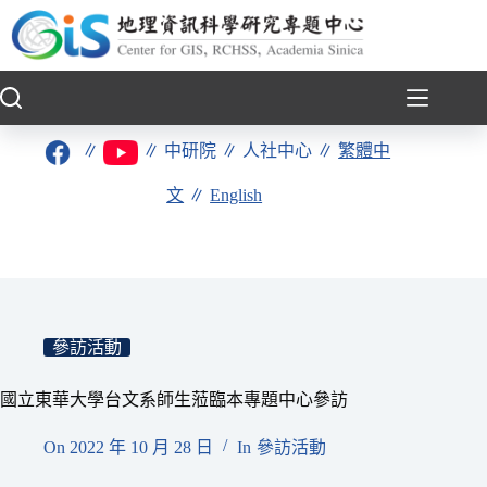
跳
至
主
要
內
容
∥
∥
中研院
∥
人社中心
∥
繁體中
文
∥
English
參訪活動
國立東華大學台文系師生蒞臨本專題中心參訪
On
2022 年 10 月 28 日
In
參訪活動