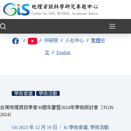
跳
至
主
要
內
容
∥
∥
中研院
∥
人社中心
∥
繁體中
文
∥
English
學術會議
學術活動
台灣地理資訊學會30週年慶暨2024年學術研討會（TGIS
2024）
On
2023 年 12 月 19 日
In
學術會議
,
學術活動