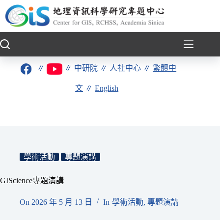
跳
至
主
要
內
容
∥
∥
中研院
∥
人社中心
∥
繁體中
文
∥
English
學術活動
專題演講
GIScience專題演講
On
2026 年 5 月 13 日
In
學術活動
,
專題演講