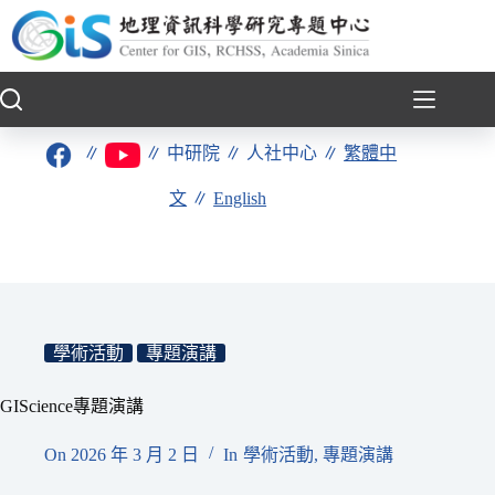
跳
至
主
要
內
容
∥
∥
中研院
∥
人社中心
∥
繁體中
文
∥
English
學術活動
專題演講
GIScience專題演講
On
2026 年 3 月 2 日
In
學術活動
,
專題演講