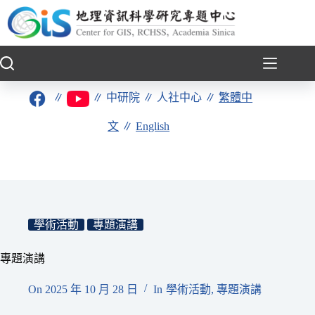
跳
至
主
要
內
容
∥
∥
中研院
∥
人社中心
∥
繁體中
文
∥
English
學術活動
專題演講
專題演講
On
2025 年 10 月 28 日
In
學術活動
,
專題演講