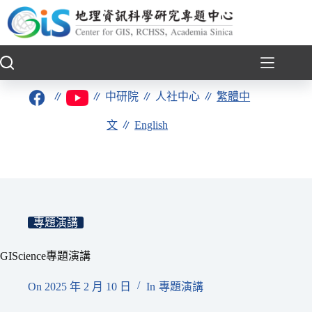
跳
至
主
要
內
容
∥
∥
中研院
∥
人社中心
∥
繁體中
文
∥
English
專題演講
GIScience專題演講
On
2025 年 2 月 10 日
In
專題演講