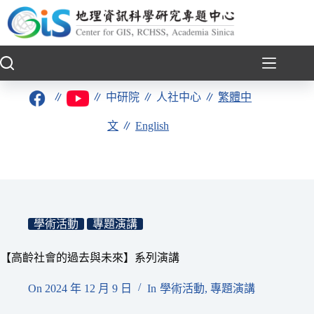
跳
至
主
要
內
容
∥
∥
中研院
∥
人社中心
∥
繁體中
文
∥
English
學術活動
專題演講
【高齡社會的過去與未來】系列演講
On
2024 年 12 月 9 日
In
學術活動
,
專題演講