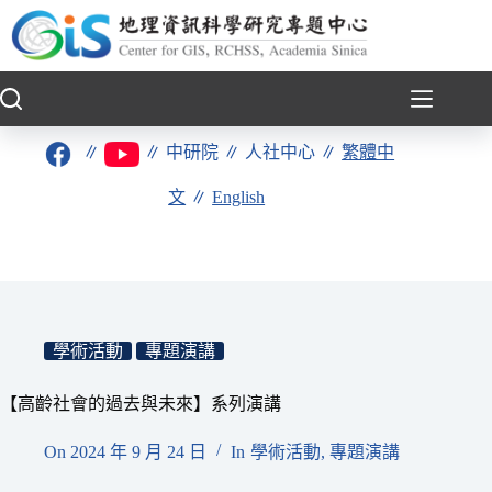
跳
至
主
要
內
容
∥
∥
中研院
∥
人社中心
∥
繁體中
文
∥
English
學術活動
專題演講
【高齡社會的過去與未來】系列演講
On
2024 年 9 月 24 日
In
學術活動
,
專題演講