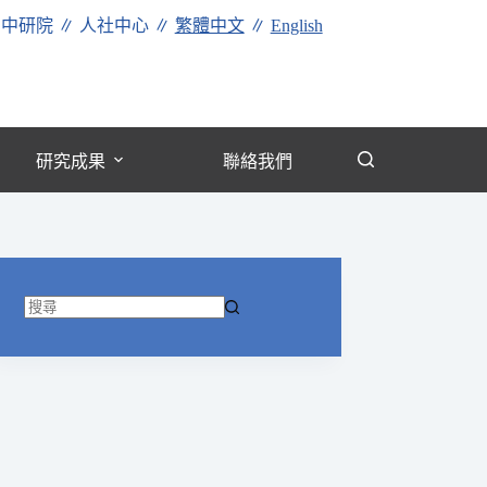
∥
中研院
∥
人社中心
∥
繁體中文
∥
English
研究成果
聯絡我們
找
不
到
符
合
條