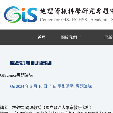
跳
至
主
要
內
容
首頁
關於我們
最新
學術活動
專題演講
GIScience專題演講
On
2024 年 2 月 16 日
In
學術活動
,
專題演講
講者：林敬智 助理教授（國立政治大學宗教研究所）