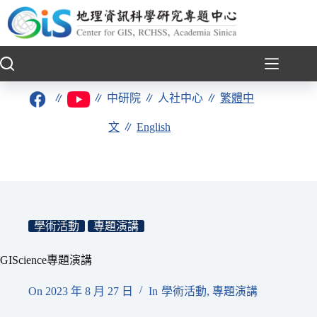
跳
至
主
要
內
容
∥
∥
中研院
∥
人社中心
∥
繁體中
文
∥
English
學術活動
專題演講
GIScience專題演講
On
2023 年 8 月 27 日
In
學術活動
,
專題演講