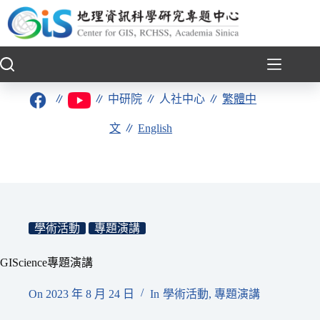
跳
至
主
要
內
容
∥
∥
中研院
∥
人社中心
∥
繁體中
文
∥
English
學術活動
專題演講
GIScience專題演講
On
2023 年 8 月 24 日
In
學術活動
,
專題演講