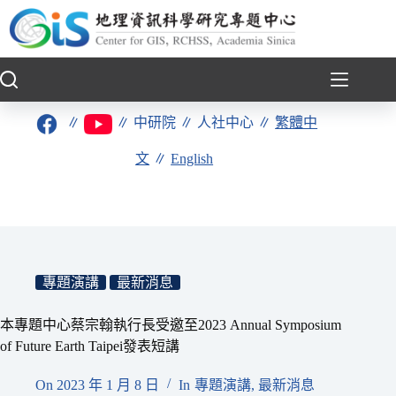
跳
至
主
要
內
容
∥
∥
中研院
∥
人社中心
∥
繁體中
文
∥
English
專題演講
最新消息
本專題中心蔡宗翰執行長受邀至2023 Annual Symposium
of Future Earth Taipei發表短講
On
2023 年 1 月 8 日
In
專題演講
,
最新消息