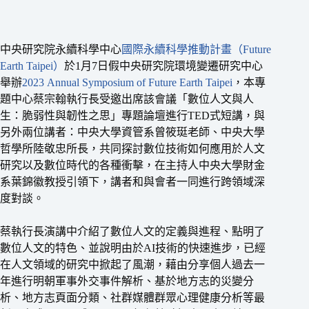
中央研究院永續科學中心
國際永續科學推動計畫（Future
Earth Taipei）
於1月7日假中央研究院環境變遷研究中心
舉辦
2023 Annual Symposium of Future Earth Taipei
，本專
題中心蔡宗翰執行長受邀出席該會議「數位人文與人
生：脆弱性與韌性之思」專題論壇進行TED式短講，與
另外兩位講者：中央大學資管系曾筱珽老師、中央大學
哲學所陸敬忠所長，共同探討數位技術如何應用於人文
研究以及數位時代的各種衝擊，在主持人中央大學財金
系葉錦徽教授引領下，講者和與會者一同進行跨領域深
度對談。
蔡執行長演講中介紹了數位人文的定義與進程、點明了
數位人文的特色、並說明由於AI技術的快速進步，已經
在人文領域的研究中掀起了風潮，藉由分享個人過去一
年進行明朝軍事外交事件解析、基於地方志的災變分
析、地方志頁面分類、社群媒體群眾心理健康分析等最