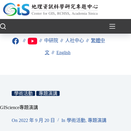
跳
至
主
要
內
容
∥
∥
中研院
∥
人社中心
∥
繁體中
文
∥
English
學術活動
專題演講
GIScience專題演講
On
2022 年 9 月 20 日
In
學術活動
,
專題演講