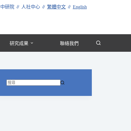
∥
中研院
∥
人社中心
∥
繁體中文
∥
English
研究成果
聯絡我們
找
不
到
符
合
條