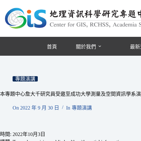
跳
至
主
要
內
容
首頁
關於我們
最新
專題演講
本專題中心詹大千研究員受邀至成功大學測量及空間資訊學系演
On
2022 年 9 月 30 日
In
專題演講
時間: 2022年10月3日