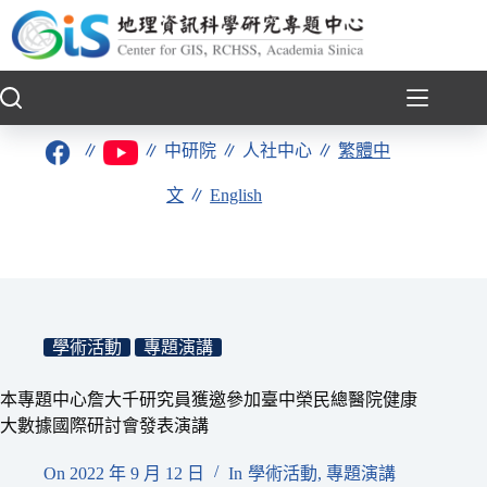
跳
至
主
要
內
容
∥
∥
中研院
∥
人社中心
∥
繁體中
文
∥
English
學術活動
專題演講
本專題中心詹大千研究員獲邀參加臺中榮民總醫院健康
大數據國際研討會發表演講
On
2022 年 9 月 12 日
In
學術活動
,
專題演講