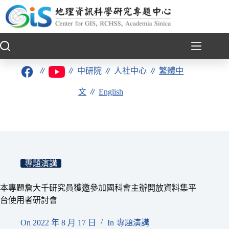
跳
至
主
要
內
容
∥
∥
中研院
∥
人社中心
∥
繁體中
文
∥
English
專題演講
本專題詹大千研究員獲邀參加國科會主辦開放資料集平
台使用者研討會
On
2022 年 8 月 17 日
In
專題演講