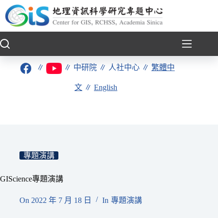
跳
至
主
要
內
容
∥
∥
中研院
∥
人社中心
∥
繁體中
文
∥
English
專題演講
GIScience專題演講
On
2022 年 7 月 18 日
In
專題演講