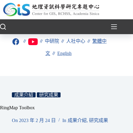
跳
至
主
要
內
容
∥
∥
中研院
∥
人社中心
∥
繁體中
文
∥
English
成果介紹
研究成果
RingMap Toolbox
On
2023 年 2 月 24 日
In
成果介紹
,
研究成果