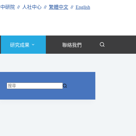
∥
中研院
∥
人社中心
∥
繁體中文
∥
English
研究成果
聯絡我們
找
不
到
符
合
條