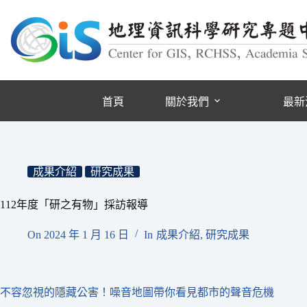
跳
至
主
要
內
容
首頁
關於我們
最新
成果介紹
研究成果
112年度「研之有物」採訪報導
On
2024 年 1 月 16 日
In
成果介紹
,
研究成果
不容忽視的隱藏公害！噪音地圖帶你看見都市的聲音危機