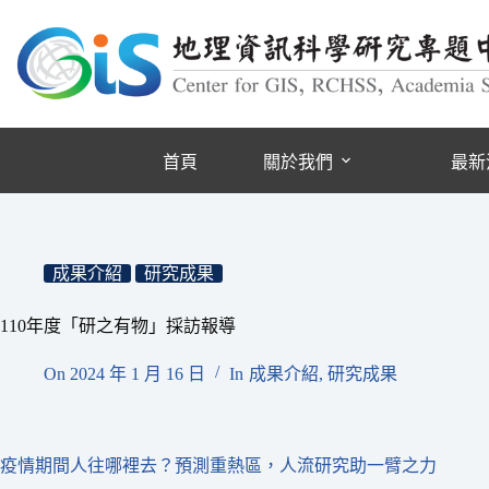
跳
至
主
要
內
容
首頁
關於我們
最新
成果介紹
研究成果
110年度「研之有物」採訪報導
On
2024 年 1 月 16 日
In
成果介紹
,
研究成果
疫情期間人往哪裡去？預測重熱區，人流研究助一臂之力