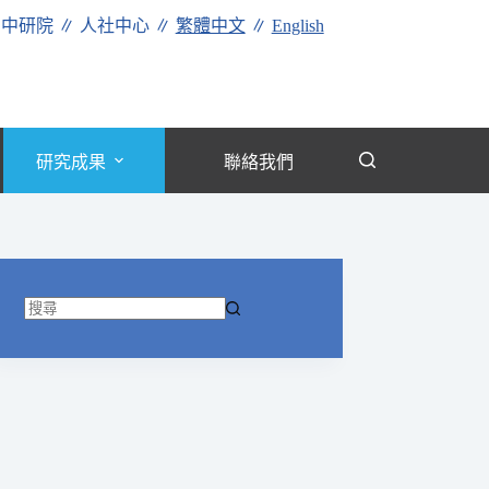
∥
中研院
∥
人社中心
∥
繁體中文
∥
English
研究成果
聯絡我們
找
不
到
符
合
條