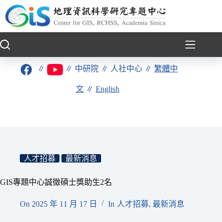
跳
至
主
要
內
容
∥
∥
中研院
∥
人社中心
∥
繁體中
文
∥
English
人才招募
最新消息
GIS專題中心誠徵碩士獎助生2名
On
2025 年 11 月 17 日
In
人才招募
,
最新消息