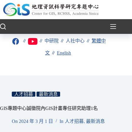
跳
至
主
要
內
容
∥
∥
中研院
∥
人社中心
∥
繁體中
文
∥
English
人才招募
最新消息
GIS專題中心誠徵院內GIS計畫專任研究助理1名
On
2024 年 3 月 1 日
In
人才招募
,
最新消息