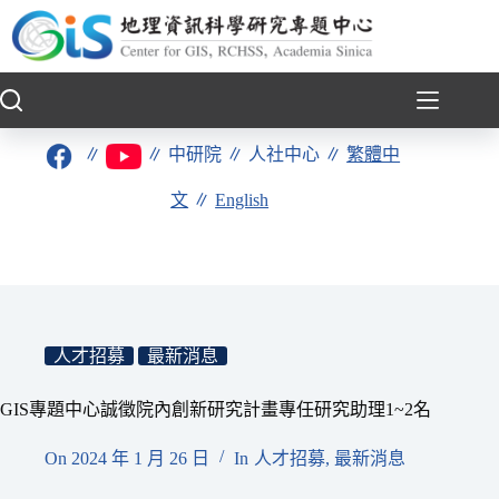
跳
至
主
要
內
容
∥
∥
中研院
∥
人社中心
∥
繁體中
文
∥
English
人才招募
最新消息
GIS專題中心誠徵院內創新研究計畫專任研究助理1~2名
On
2024 年 1 月 26 日
In
人才招募
,
最新消息