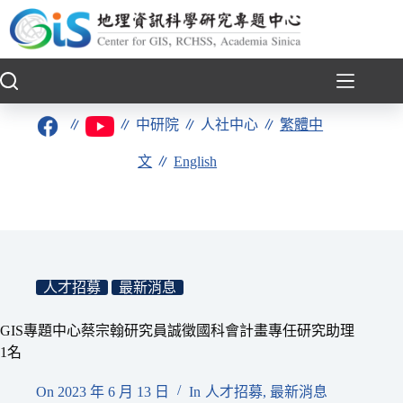
跳
至
主
要
內
容
∥
∥
中研院
∥
人社中心
∥
繁體中
文
∥
English
人才招募
最新消息
GIS專題中心蔡宗翰研究員誠徵國科會計畫專任研究助理
1名
On
2023 年 6 月 13 日
In
人才招募
,
最新消息