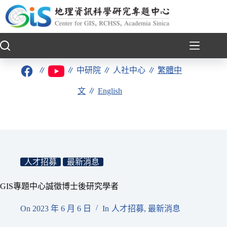
跳
至
主
要
內
容
∥
∥
中研院
∥
人社中心
∥
繁體中
文
∥
English
人才招募
最新消息
GIS專題中心誠徵博士後研究學者
On
2023 年 6 月 6 日
In
人才招募
,
最新消息