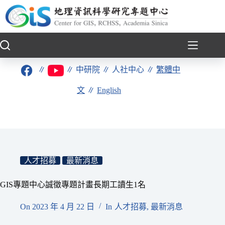
跳
至
主
要
內
容
∥
∥
中研院
∥
人社中心
∥
繁體中
文
∥
English
人才招募
最新消息
GIS專題中心誠徵專題計畫長期工讀生1名
On
2023 年 4 月 22 日
In
人才招募
,
最新消息