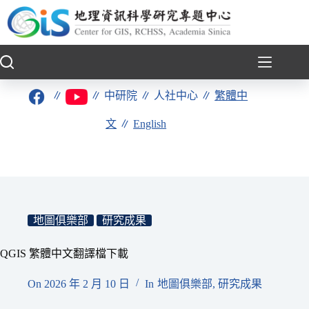
跳
至
主
要
內
容
∥
∥
中研院
∥
人社中心
∥
繁體中
文
∥
English
地圖俱樂部
研究成果
QGIS 繁體中文翻譯檔下載
On
2026 年 2 月 10 日
In
地圖俱樂部
,
研究成果