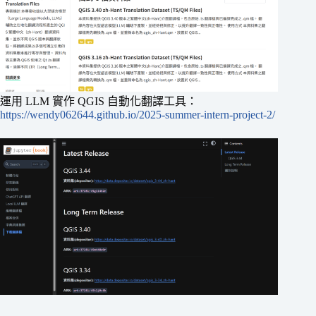
運用 LLM 實作 QGIS 自動化翻譯工具：
https://wendy062644.github.io/2025-summer-intern-project-2/