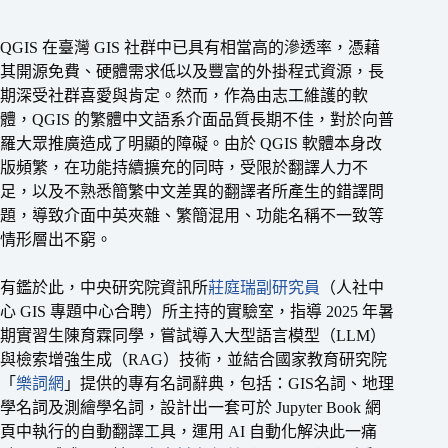
QGIS 在臺灣 GIS 社群中已具有相當高的滲透率，憑藉
其開源免費、硬體需求低以及豐富的外掛程式資源，長
期深受社群喜愛與肯定。然而，作為由志工維護的軟
體，QGIS 的繁體中文語系介面品質長期不佳，對於向普
羅大眾推廣造成了明顯的障礙。由於 QGIS 軟體本身改
版頻繁，在功能持續擴充的同時，受限於翻譯人力不
足，以及不熟悉簡繁中文差異的翻譯者所產生的錯譯問
題，導致介面中英夾雜、繁簡混用、功能名稱不一致等
情形層出不窮。
有鑑於此，中央研究院資訊所
莊庭瑞副研究員
（人社中
心 GIS 專題中心合聘）所主持的實驗室，指導 2025 年暑
期實習生陳育霖同學，嘗試導入大型語言模型（LLM）
與檢索增強生成（RAG）技術，並結合國家教育研究院
「
樂詞網
」提供的專有名詞辭典，包括：GIS名詞、地理
學名詞及測繪學名詞，設計出一套可於 Jupyter Book 網
頁中執行的自動翻譯工具，運用 AI 自動化解決此一痛