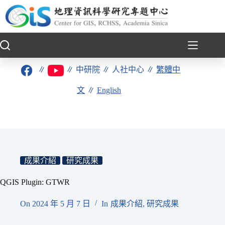
跳
至
主
要
內
容
∥
∥
中研院
∥
人社中心
∥
繁體中
文
∥
English
成果介紹
研究成果
QGIS Plugin: GTWR
On
2024 年 5 月 7 日
In
成果介紹
,
研究成果