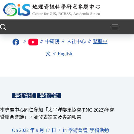
跳
至
主
要
內
容
∥
∥
中研院
∥
人社中心
∥
繁體中
文
∥
English
學術會議
學術活動
本專題中心同仁參加「太平洋鄰里協會(PNC 2022)年會
暨聯合會議」，並發表論文及專題報告
On
2022 年 9 月 17 日
In
學術會議
,
學術活動