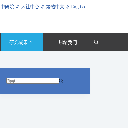
∥
中研院
∥
人社中心
∥
繁體中文
∥
English
研究成果
聯絡我們
找
不
到
符
合
條