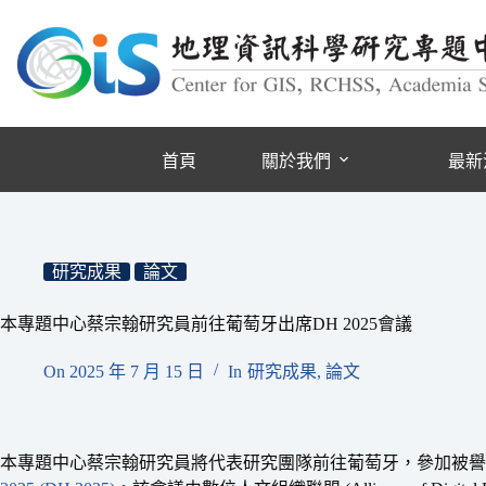
跳
至
主
要
內
容
首頁
關於我們
最新
研究成果
論文
本專題中心蔡宗翰研究員前往葡萄牙出席DH 2025會議
On
2025 年 7 月 15 日
In
研究成果
,
論文
本專題中心蔡宗翰研究員將代表研究團隊前往葡萄牙，參加被