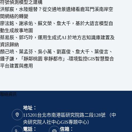
符號偵測模型之建構
洪郁宸，水陸嬗替？從交通地景遺緒看鹿耳門溪南岸空
間網絡的轉變
廖泫銘、謝承佑、蘇文榮、詹大千，基於大語言模型自
動生成故事地圖
蔡易辰、郭巧玲，運用生成式AI 於地方志知識庫建置及
資訊歸納
顏己喨、葉孟芬、吳小萬、劉嘉俊、詹大千、葉俊言、
鍾子謙，「靜鄰桃園 寧靜都市」-環境監控GIS智慧整合
平台建置與應用
聯絡資訊
地址：
115201台北市南港區研究院路二段128號 （中
央研究院人社中心GIS專題中心）
電話：
信箱：