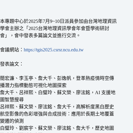
本專題中心於2025年7月9~10日派員參加由台灣地理資訊
學會主辦之「2025台灣地理資訊學會年會暨學術研討
會」，會中發表多篇論文並進行交流。
會議網站：
https://tgis2025.csrsr.ncu.edu.tw
發表論文：
簡宏濂、李玉亭、詹大千、彭逸帆，登革熱疫情時空傳
播潛力指標動態可視化地圖探索
詹大千、呂祥熙、白璧玲、蘇文榮、廖泫銘，AI 支援地
圖智慧搜尋
呂祥熙、蘇文榮、廖泫銘、詹大千，高解析度黑白歷史
航空影像的色彩增強與合成技術：應用於長期土地覆蓋
變遷的偵測
白璧玲、劉宸宇、蘇文榮、廖泫銘、詹大千，歷史地圖