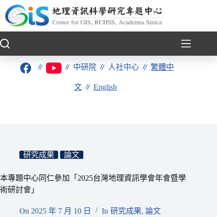
跳
至
主
要
內
容
∥
∥
中研院
∥
人社中心
∥
繁體中
文
∥
English
研究成果
論文
本專題中心同仁參加「2025台灣地理資訊學會年會暨學
術研討會」
On
2025 年 7 月 10 日
In
研究成果
,
論文