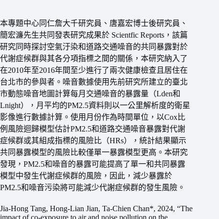
本專題中心同仁詹大千研究員、唐嘉宏博士後研究員、
簡宏濂先生共同發表研究成果於 Scientfic Reports，該篇
研究同時探討空氣汙染和道路交通噪音的共同暴露對於
代謝症候群與其各分項指標之間的關係，本研究納入了
在2010年至2016年間至少進行了兩次健康檢查且居住在
台北市的參與者。噪音數據使用先前研究所建立的臺北
市動態噪音地圖計算每月交通噪音的暴露量（Lden和
Lnight），月平均的PM2.5資料則以一公里解析度的衛星
影像進行數據計算。使用月份作為時間單位，以Cox比
例風險迴歸模型估計PM2.5和道路交通噪音暴露對代謝
症候群或其組成指標的風險比（HRs），統計結果顯示
共同暴露模型的風險比較僅單一暴露模型更高。本研究
發現，PM2.5和噪音的暴露可能提高了單一和共同暴露
模型中發生代謝症候群的風險，因此，減少暴露於
PM2.5和噪音污染將可能減少代謝症候群的發生風險。
Jia-Hong Tang, Hong-Lian Jian, Ta-Chien Chan*, 2024, “The
impact of co-exposure to air and noise pollution on the