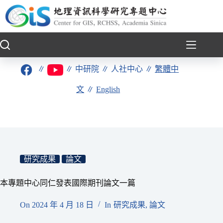
跳
至
主
要
內
容
∥
∥
中研院
∥
人社中心
∥
繁體中
文
∥
English
研究成果
論文
本專題中心同仁發表國際期刊論文一篇
On
2024 年 4 月 18 日
In
研究成果
,
論文