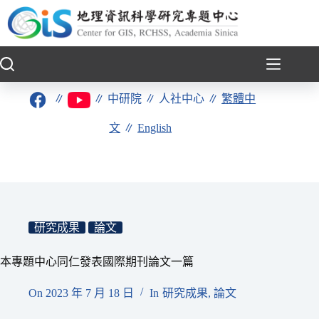
跳
至
主
要
內
容
∥
∥
中研院
∥
人社中心
∥
繁體中
文
∥
English
研究成果
論文
本專題中心同仁發表國際期刊論文一篇
On
2023 年 7 月 18 日
In
研究成果
,
論文