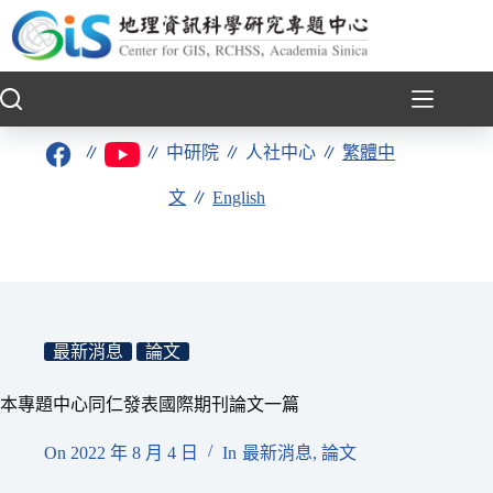
跳
至
主
要
內
容
∥
∥
中研院
∥
人社中心
∥
繁體中
文
∥
English
最新消息
論文
本專題中心同仁發表國際期刊論文一篇
On
2022 年 8 月 4 日
In
最新消息
,
論文