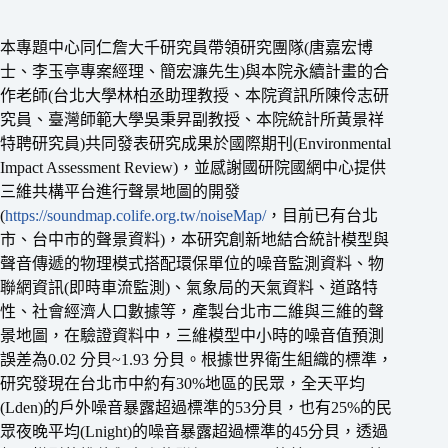
本專題中心同仁詹大千研究員帶領研究團隊(唐嘉宏博
士、李玉亭專案經理、簡宏濂先生)與本院永續計畫的合
作老師(台北大學林柏丞助理教授、本院資訊所陳伶志研
究員、臺灣師範大學吳秉昇副教授、本院統計所黃景祥
特聘研究員)共同發表研究成果於國際期刊(Environmental
Impact Assessment Review)，並感謝國研院國網中心提供
三維共構平台進行聲景地圖的開發
(
https://soundmap.colife.org.tw/noiseMap/
，目前已有台北
市、台中市的聲景資料)，本研究創新地結合統計模型與
聲音傳遞的物理模式搭配環保單位的噪音監測資料、物
聯網資訊(即時車流監測)、氣象局的天氣資料、道路特
性、社會經濟人口數據等，產製台北市二維與三維的聲
景地圖，在驗證資料中，三維模型中小時的噪音值預測
誤差為0.02 分貝~1.93 分貝。根據世界衛生組織的標準，
研究發現在台北市中約有30%地區的民眾，全天平均
(Lden)的戶外噪音暴露超過標準的53分貝，也有25%的民
眾夜晚平均(Lnight)的噪音暴露超過標準的45分貝，透過