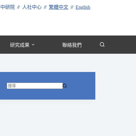
∥
中研院
∥
人社中心
∥
繁體中文
∥
English
研究成果
聯絡我們
找
不
到
符
合
條