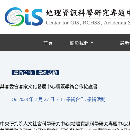
跳
至
主
要
內
容
首頁
關於我們
最新
學術合作
學術活動
與客委會客家文化發展中心續簽學術合作協議書
On
2023 年 7 月 27 日
In
學術合作
,
學術活動
中央研究院人文社會科學研究中心(地理資訊科學研究專題中心