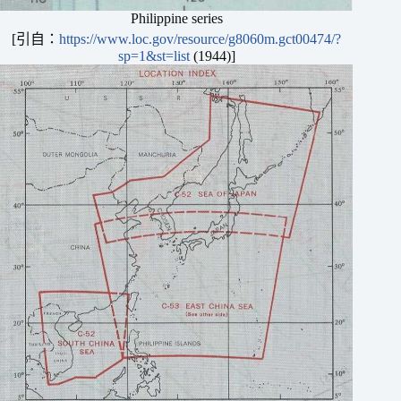
Philippine series
[引自：
https://www.loc.gov/resource/g8060m.gct00474/?
sp=1&st=list
(1944)]