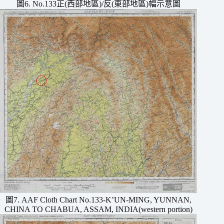
圖6. No.133正(西部地區)/反(東部地區)幅示意圖
圖7. AAF Cloth Chart No.133-K’UN-MING, YUNNAN,
CHINA TO CHABUA, ASSAM, INDIA(western portion)