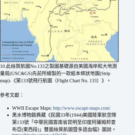
10.此絲質航圖No.133之製圖基礎源自美國海岸和大地測
量局(USC&GS)先前所繪製的一款紙本條狀地圖(Strip
map)-《第133號飛行航圖（Flight Chart No. 133）》。
參考文獻：
WWII Escape Maps:
http://www.escape-maps.com/
黑水博物館典藏《民國33年(1944)美國陸軍航空隊
第133號「中華民國雲南省昆明至印度阿薩姆邦查
布亞(東西段)」雙面絲質航圖暨多語血幅》圖說。