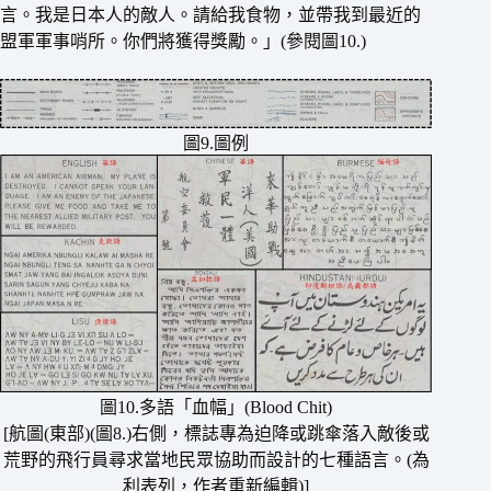
言。我是日本人的敵人。請給我食物，並帶我到最近的
盟軍軍事哨所。你們將獲得獎勵。」(參閱圖10.)
圖9.圖例
圖10.多語「血幅」(Blood Chit)
[航圖(東部)(圖8.)右側，標誌專為迫降或跳傘落入敵後或
荒野的飛行員尋求當地民眾協助而設計的七種語言。(為
利表列，作者重新編輯)]