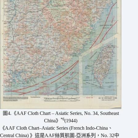
圖4.《AAF Cloth Chart – Asiatic Series, No. 34, Southeast
*6
China》
(1944)
《AAF Cloth Chart–Asiatic Series (French Indo-China、
Central China) 》這是AAF絲質航圖-亞洲系列，No. 32中