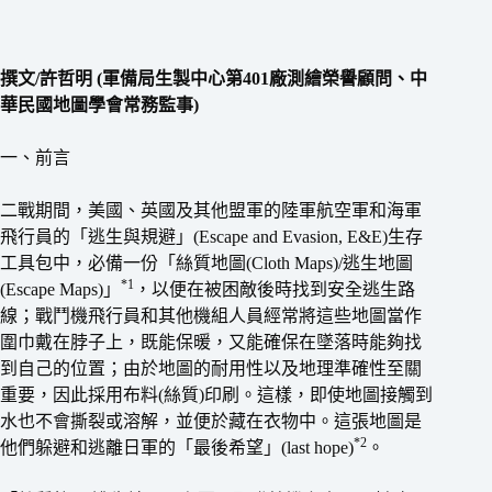
撰文/許哲明 (軍備局生製中心第401廠測繪榮譽顧問、中
華民國地圖學會常務監事)
一、前言
二戰期間，美國、英國及其他盟軍的陸軍航空軍和海軍
飛行員的「逃生與規避」(Escape and Evasion, E&E)生存
工具包中，必備一份「絲質地圖(Cloth Maps)/逃生地圖
*1
(Escape Maps)」
，以便在被困敵後時找到安全逃生路
線；戰鬥機飛行員和其他機組人員經常將這些地圖當作
圍巾戴在脖子上，既能保暖，又能確保在墜落時能夠找
到自己的位置；由於地圖的耐用性以及地理準確性至關
重要，因此採用布料(絲質)印刷。這樣，即使地圖接觸到
水也不會撕裂或溶解，並便於藏在衣物中。這張地圖是
*2
他們躲避和逃離日軍的「最後希望」(last hope)
。