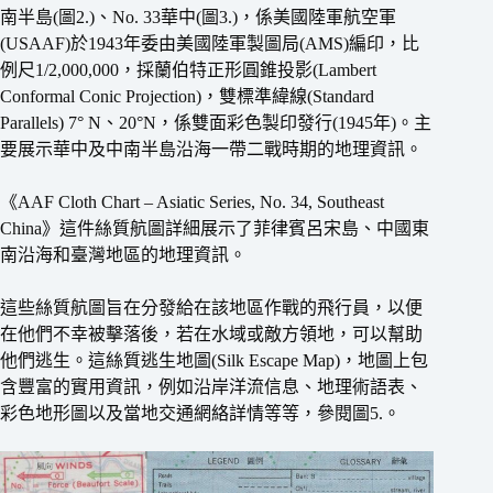
南半島(圖2.)、No. 33華中(圖3.)，係美國陸軍航空軍
(USAAF)於1943年委由美國陸軍製圖局(AMS)編印，比
例尺1/2,000,000，採蘭伯特正形圓錐投影(Lambert
Conformal Conic Projection)，雙標準緯線(Standard
Parallels) 7° N、20°N，係雙面彩色製印發行(1945年)。主
要展示華中及中南半島沿海一帶二戰時期的地理資訊。
《AAF Cloth Chart – Asiatic Series, No. 34, Southeast
China》這件絲質航圖詳細展示了菲律賓呂宋島、中國東
南沿海和臺灣地區的地理資訊。
這些絲質航圖旨在分發給在該地區作戰的飛行員，以便
在他們不幸被擊落後，若在水域或敵方領地，可以幫助
他們逃生。這絲質逃生地圖(Silk Escape Map)，地圖上包
含豐富的實用資訊，例如沿岸洋流信息、地理術語表、
彩色地形圖以及當地交通網絡詳情等等，參閱圖5.。