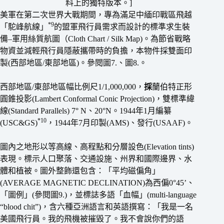
料上的獨特版本。]
美軍在第二次世界大戰期間，專為滿足中緬印戰區飛越
*9
「駝峰航線」
的盟軍飛行員需求而設計的標準求生裝
備–軍用絲質航圖（Cloth Chart / Silk Map)。為節省戰略
物資並減輕飛行員隱蔽攜帶時的負擔，本物件採雙面印
製(西部地區/東部地區)。參閱圖7.、圖8.。
西部地區/東部地區幅比例尺1/1,000,000，
採
蘭伯特正形
圓錐投影(Lambert Conformal Conic Projection)，雙標準緯
線(Standard Parallels) 7° N、20°N。1944年1月編纂
*10
(USC&GS)
，1944年7月印製(AMS)、發行(USAAF)。
圖內之地形以等高線、高程點和分層設色(Elevation tints)
表現。標示人口聚落、交通設施、州界和國際邊界、水
體和植被。圖外整飾還包含：「平均磁偏角」
(AVERAGE MAGNETIC DECLINATION)為西偏0°45’、
「圖例」(參閱圖9.)，並標誌多語「血幅」(multi-language
“blood chit”)，含六種亞洲語言和英語撰寫：「我是一名
美國飛行員。我的飛機被摧毀了。我不會說你們的語