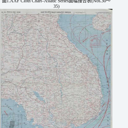
圖1.AAF Cloth Chart–Asiatic Series圖幅接合表(Nos.30〜
35)