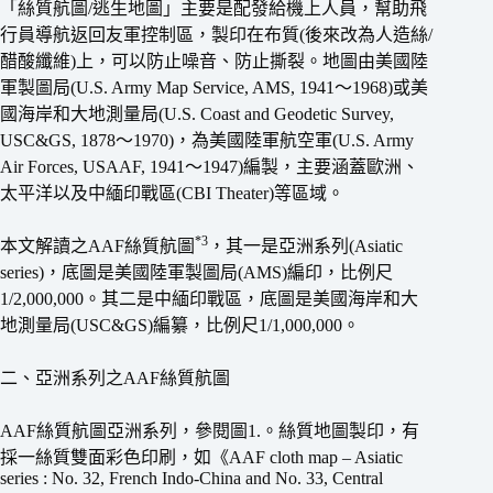
「絲質航圖/逃生地圖」主要是配發給機上人員，幫助飛
行員導航返回友軍控制區，製印在布質(後來改為人造絲/
醋酸纖維)上，可以防止噪音、防止撕裂。地圖由美國陸
軍製圖局(U.S. Army Map Service, AMS, 1941〜1968)或美
國海岸和大地測量局(U.S. Coast and Geodetic Survey,
USC&GS, 1878〜1970)，為美國陸軍航空軍(U.S. Army
Air Forces, USAAF, 1941〜1947)編製，主要涵蓋歐洲、
太平洋以及中緬印戰區(CBI Theater)等區域。
*3
本文解讀之AAF絲質航圖
，其一是亞洲系列(Asiatic
series)，底圖是美國陸軍製圖局(AMS)編印，比例尺
1/2,000,000。其二是中緬印戰區，底圖是美國海岸和大
地測量局(USC&GS)編纂，比例尺1/1,000,000。
二、亞洲系列之AAF絲質航圖
AAF絲質航圖亞洲系列，參閱圖1.。絲質地圖製印，有
採一絲質雙面彩色印刷，如《AAF cloth map – Asiatic
series : No. 32, French Indo-China and No. 33, Central