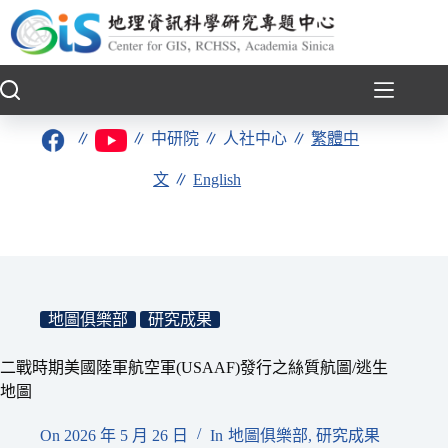
跳
至
主
要
內
容
∥
∥
中研院
∥
人社中心
∥
繁體中
文
∥
English
地圖俱樂部
研究成果
二戰時期美國陸軍航空軍(USAAF)發行之絲質航圖/逃生
地圖
On
2026 年 5 月 26 日
In
地圖俱樂部
,
研究成果