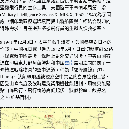
友方人員，請求保護並承諾對提供幫助者給予獎勵，是
墜機飛行員的生存工具。美國陸軍軍事情報局第十處
(Military Intelligence Service-X, MIS-X, 1942–1945)為了因
應中緬印戰區極端環境而提出將航圖與血幅結合製印的
特殊需求，旨在提升墜機飛行員的生還與獲救機率。
9.1941年12月8日，太平洋戰爭爆發，美國參與對日本的
作戰。中國抗日戰爭進入1942年5月，日軍切斷滇緬公路
這條戰時中國最後一條陸上對外交通線後，中美兩國被
迫在印度東北部阿薩姆邦和中國
雲南
昆明之間開闢了一
條轉運戰略物資的空中通道，稱為「駝峰航線」(The
Hump)。該航線飛越被視為空中禁區的喜馬拉雅山脈，
因受山峰高度及彼時螺旋槳飛機性能限制，飛機只能緊
貼山峰飛行，飛行軌跡高低起伏、狀似駝峰，故得名
之。(維基百科)