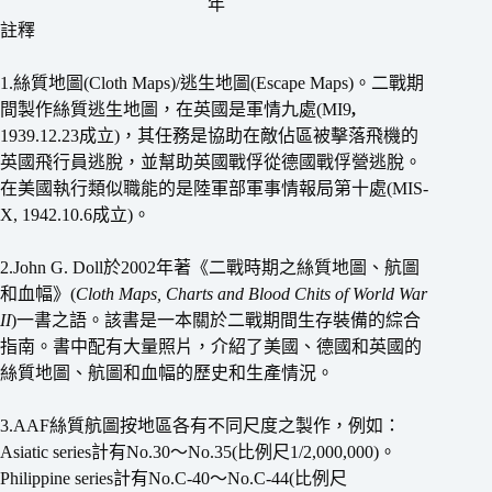
年
註釋
1.絲質地圖(Cloth Maps)/逃生地圖(Escape Maps)。二戰期
間製作絲質逃生地圖，在英國是軍情九處(MI9
,
1939.12.23成立)，其任務是協助在敵佔區被擊落飛機的
英國飛行員逃脫，並幫助英國戰俘從德國戰俘營逃脫。
在美國執行類似職能的是陸軍部軍事情報局第十處(MIS-
X, 1942.10.6成立)。
2.John G. Doll於2002年著《二戰時期之絲質地圖、航圖
和血幅》(
Cloth Maps, Charts and Blood Chits of World War
II
)一書之語。該書是一本關於二戰期間生存裝備的綜合
指南。書中配有大量照片，介紹了美國、德國和英國的
絲質地圖、航圖和血幅的歷史和生產情況。
3.AAF絲質航圖按地區各有不同尺度之製作，例如：
Asiatic series計有No.30〜No.35(比例尺1/2,000,000)。
Philippine series計有No.C-40〜No.C-44(比例尺