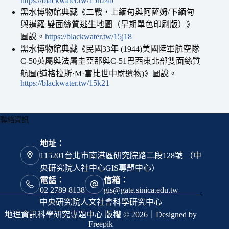
https://blackwater.tw/15h24b
黑水博物館典藏《二戰，上緬甸與阿薩姆/下緬甸
與暹羅 雙面絲質逃生地圖（早期單色印刷版）》
圖說。
https://blackwater.tw/15j18
黑水博物館典藏《民國33年 (1944)美國陸軍航空隊
C-50英屬與法屬圭亞那與C-51巴西東北部雙面絲質
航圖(道格拉斯·M·富比世中尉遺物)》圖說。
https://blackwater.tw/15k21
聯絡資訊
地址：
115201台北市南港區研究院路二段128號 （中
央研究院人社中心GIS專題中心）
電話：
信箱：
02 2789 8138
gis@gate.sinica.edu.tw
中央研究院人文社會科學研究中心
地理資訊科學研究專題中心 版權 © 2026｜Designed by
Freepik