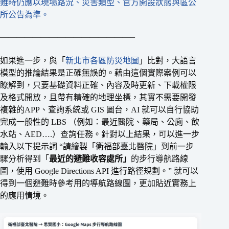
難時仍應以現場路況、災害類型、官方開設狀態與區公
所公告為準。
————————————————–
如果進一步，與「
新北市各區防災地圖
」比對，大語言
模型的推論結果是正確無誤的。藉由這個實際案例可以
瞭解到，只要基礎資料正確、內容及時更新、下載權限
及格式開放，且帶有精確的地理坐標，其實不需要開發
複雜的APP、查詢系統或 GIS 圖台，AI 就可以自行協助
完成一般性的 LBS （例如：最近醫院、藥局、公廁、飲
水站、AED….）查詢任務。針對以上結果，可以進一步
輸入以下提示詞 “請繪製「衛福部臺北醫院」到前一步
驟分析得到「
最近的避難收容處所」
的步行導航路線
圖，使用 Google Directions API 進行路徑規劃。” 就可以
得到一個避難時參考用的導航路線圖，更加貼近實務上
的應用情境。