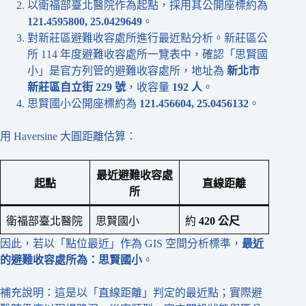
以衛福部臺北醫院作為起點，採用其公開座標約為
121.4595800, 25.0429649
。
對新莊區避難收容處所進行最近點分析。新莊區公
所 114 年度避難收容處所一覽表中，確認「思賢國
小」是官方列管的避難收容處所，地址為
新北市
新莊區自立街 229 號
，收容量
192 人
。
思賢國小公開座標約為
121.456604, 25.0456132
。
用 Haversine 大圓距離估算：
最近避難收容處
起點
直線距離
所
衛福部臺北醫院
思賢國小
約
420 公尺
因此，若以「點位最近」作為 GIS 空間分析標準，
最近
的避難收容處所為：思賢國小
。
補充說明：這是以「直線距離」判定的最近點；實際避