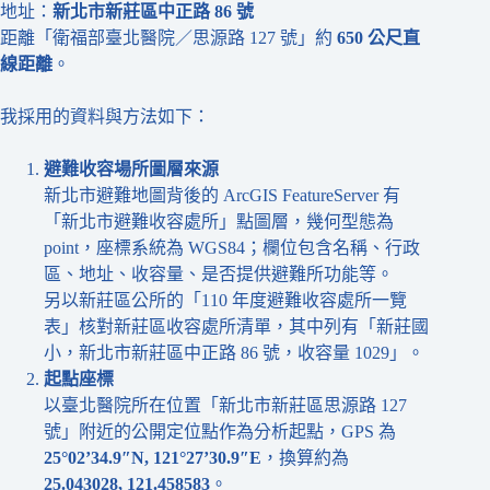
地址：
新北市新莊區中正路
86
號
距離「衛福部臺北醫院／思源路 127 號」約
650
公尺直
線距離
。
我採用的資料與方法如下：
避難收容場所圖層來源
新北市避難地圖背後的 ArcGIS FeatureServer 有
「新北市避難收容處所」點圖層，幾何型態為
point，座標系統為 WGS84；欄位包含名稱、行政
區、地址、收容量、是否提供避難所功能等。
另以新莊區公所的「110 年度避難收容處所一覽
表」核對新莊區收容處所清單，其中列有「新莊國
小，新北市新莊區中正路 86 號，收容量 1029」。
起點座標
以臺北醫院所在位置「新北市新莊區思源路 127
號」附近的公開定位點作為分析起點，GPS 為
25°02’34.9″N, 121°27’30.9″E
，換算約為
25.043028, 121.458583
。