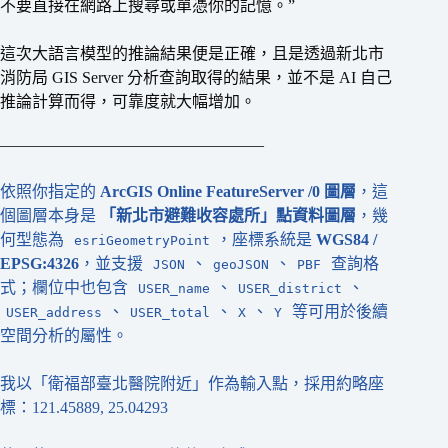
不要直接在網路上搜尋或單憑你的記憶。”
這次大語言模型的推論結果便是正確，且是透過新北市
消防局 GIS Server 分析查詢取得的結果，並不是 AI 自己
推論計算而得，可靠度就大幅增加。
————————————————–
依照你指定的
ArcGIS Online FeatureServer /0 圖層
，這
個圖層本身是
「新北市避難收容處所」點資料圖層
，幾
何型態為
，座標系統是
WGS84 /
esriGeometryPoint
EPSG:4326
，並支援
、
、
查詢格
JSON
geoJSON
PBF
式；欄位中也包含
、
、
USER_name
USER_district
、
、
、
等可用於後續
USER_address
USER_total
X
Y
空間分析的屬性。
我以「衛福部臺北醫院附近」作為輸入點，採用約略座
標：121.45889, 25.04293