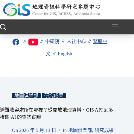
跳
至
主
要
內
容
∥
∥
中研院
∥
人社中心
∥
繁體中
文
∥
English
地圖俱樂部
研究成果
避難收容處所在哪裡？從開放地理資料、GIS API 到多
模態 AI 的查詢實驗
On
2026 年 5 月 13 日
In
地圖俱樂部
,
研究成果