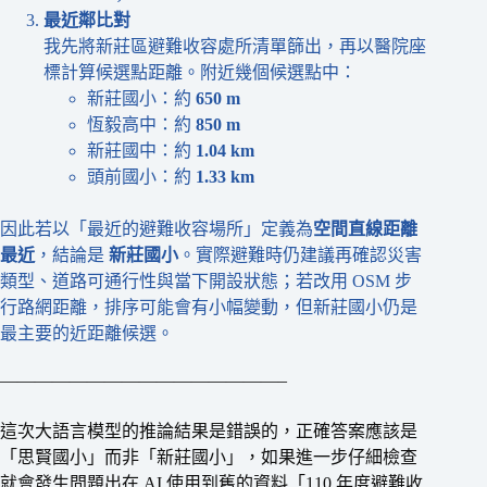
最近鄰比對
我先將新莊區避難收容處所清單篩出，再以醫院座
標計算候選點距離。附近幾個候選點中：
新莊國小：約
650 m
恆毅高中：約
850 m
新莊國中：約
1.04 km
頭前國小：約
1.33 km
因此若以「最近的避難收容場所」定義為
空間直線距離
最近
，結論是
新莊國小
。實際避難時仍建議再確認災害
類型、道路可通行性與當下開設狀態；若改用 OSM 步
行路網距離，排序可能會有小幅變動，但新莊國小仍是
最主要的近距離候選。
————————————————–
這次大語言模型的推論結果是錯誤的，正確答案應該是
「思賢國小」而非「新莊國小」，如果進一步仔細檢查
就會發生問題出在 AI 使用到舊的資料「110 年度避難收