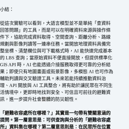
小結：
從這次實驗可以看到，大語言模型並不是單純「查資料
回答問題」的工具，而是可以在明確資料來源與操作條
件下，協助完成資料取得、空間查詢、距離分析、路線
規劃與影像判讀等一連串任務。當開放地理資料具備完
整坐標、清楚欄位與可下載格式時，AI 能快速完成基本
的 LBS 查詢；當原始資料不便直接開放，但提供標準化
GIS API 時，AI 也能透過介接服務取得更可靠的分析結
果；即使只有地圖畫面或街景影像，多模態 AI 也可作為
輔助判讀與交叉驗證工具。未來若能持續推動資料治
理、API 開放與 AI 工具整合，將有助於讓民眾在不同生
活情境中，更即時地找到安全、可信且可前往的避難資
訊，進一步提升社會整體的防災韌性。
「避難收容處所在哪裡？」其實是一句帶有雙關意涵的
提問。第一層意思是：可供查詢與分析的「避難收容處
所」資料集在哪裡？第二層意思則是：在民眾所在位置