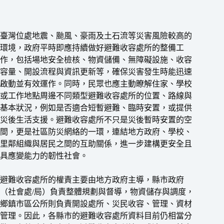
臺灣位處地震、颱風、豪雨及土石流等災害風險較高的
環境，政府平時即應持續做好避難收容處所的整備工
作，包括場地安全檢核、物資儲備、無障礙設施、收容
容量、開設流程與資訊更新等，確保災害發生時能迅速
啟動並有效運作。同時，民眾也應主動瞭解住家、學校
或工作地點周邊不同類型避難收容處所的位置、路線與
基本狀況，例如是否適合短暫避難、臨時安置，或提供
災後生活支援。避難收容處所不只是災後暫時安置的空
間，更是社區防災網絡的一環，連結地方政府、學校、
里鄰組織與居民之間的互助關係，進一步建構更安全且
具應變能力的韌性社會。
避難收容處所的權責主要由地方政府主導，縣市政府
（社會處/局）負責整體規劃與督導，物資儲存與調度，
鄉鎮市區公所則負責開設處所、災民收容、管理、資材
管理。因此，各縣市的避難收容處所資料目前仍相當分