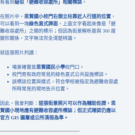
有看到
疑似「避難收容處所」相關標誌
。
在照片中，
思賢國小校門右側立柱靠近人行道的位置
，
可以看到一塊
綠色直式牌面
，上面文字看起來像是「避
難收容處所」之類的標示；但因為街景解析度與 360 度
變形關係，文字無法完全清楚辨識。
就這張照片判讀：
場景確實是
思賢國民小學
校門口。
校門旁有政府常見的綠色直式公共設施標誌。
該標誌位置與樣式，符合學校被指定為避難收容處
所時常見的現地告示位置。
因此，我會判斷：
這張街景照片可以作為輔助佐證，思
賢國小現地應有避難收容處所標誌；但正式確認仍應以
官方 GIS
圖層或公所清冊為準。
————————————————–