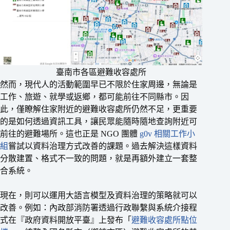
臺南市各區避難收容處所
然而，現代人的活動範圍早已不限於住家周邊，無論是
工作、旅遊、就學或返鄉，都可能前往不同縣市。因
此，僅瞭解住家附近的避難收容處所仍然不足，更重要
的是如何透過資訊工具，讓民眾能隨時隨地查詢附近可
前往的避難場所。這也正是 NGO 團體
g0v 相關工作小
組
嘗試以資料治理方式改善的課題。過去解決這樣資料
分散建置、格式不一致的問題，就是再額外建立一套整
合系統。
現在，則可以運用大語言模型及資料治理的策略就可以
改善。例如：內政部消防署透過行政聯繫與系統介接程
式在『政府資料開放平臺』上發布「
避難收容處所點位