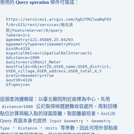
使用的
Query operation
條件可寫成：
https://services1.arcgis.com/XgbJTM2lwaBqFO3
f/ArcGIS/rest/services/新北消
防/FeatureServer/0/query
?where=1=1
&geometry=121.45889,25.04293
&geometryType=esriGeometryPoint
&inSR=4326
&spatialRel=esriSpatialRelIntersects
&distance=1000
&units=esriSRUnit_Meter
&outFields=ObjectID,USER_name,USER_district,
USER_village,USER_address,USER_total,X,Y
&returnGeometry=true
&outSR=4326
&f=geojson
這個查詢邏輯是：以臺北醫院附近座標為中心，先用
公尺取得候選避難收容處所，再對回傳
distance=1000
點位計算與輸入點的球面距離，取距離最短者。ArcGIS
Query 頁面本身也提供
、
Input Geometry
Geometry
、
、
等參數，因此可用外部點座
Type
Distance
Units