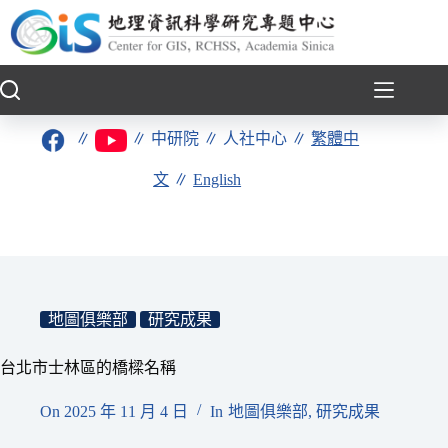
跳
至
主
要
內
容
∥
∥
中研院
∥
人社中心
∥
繁體中
文
∥
English
地圖俱樂部
研究成果
台北市士林區的橋樑名稱
On
2025 年 11 月 4 日
In
地圖俱樂部
,
研究成果