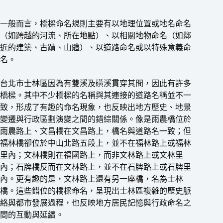
一般而言，橋樑命名規則主要有以地理位置或地名命名
（如跨越的河流、所在地點）、以相關地物命名（如鄰
近的建築、古蹟、山體）、以道路命名或以特殊意義命
名。
台北市士林區因為有雙溪及磺溪貫穿其間，因此有許多
橋樑。其中不少橋樑的名稱與其連接的道路名稱並不一
致，形成了有趣的命名現象，也反映出地方歷史、地景
變遷與行政區劃演變之間的錯綜關係。像是雨農橋位於
雨農路上、文昌橋在文昌路上，橋名與道路名一致；但
福林橋卻位於中山北路五段上，並不在福林路上或福林
里內；文林橋則在福國路上，而非文林路上或文林里
內；石牌橋反而在文林路上，並不在石牌路上或石牌里
內。更有趣的是，文林路上還有另一座橋，名為士林
橋。這些錯位的橋樑命名，呈現出士林區複雜的歷史脈
絡與都市發展過程，也反映地方居民記憶與行政命名之
間的互動與延續。